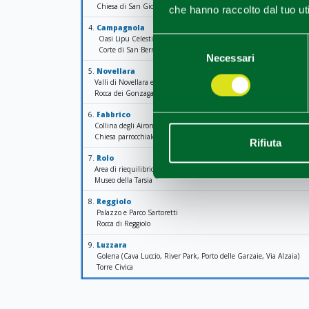
Chiesa di San Giorgio Martire
che hanno raccolto dal tuo uti
4.
Campagnola
Oasi Lipu Celestina
Selezione
Corte di San Bernardino da Siena
Necessari
del
5.
Novellara
consenso
Valli di Novellara e Reggiolo
Rocca dei Gonzaga
6.
Fabbrico
Collina degli Aironi
Chiesa parrocchiale Santa Maria Assunta
Rifiuta
7.
Rolo
Area di riequilibrio ecologico Via Dugaro
Museo della Tarsia
8.
Reggiolo
Palazzo e Parco Sartoretti
Rocca di Reggiolo
9.
Luzzara
Golena (Cava Luccio, River Park, Porto delle Garzaie, Via Alzaia)
Torre Civica