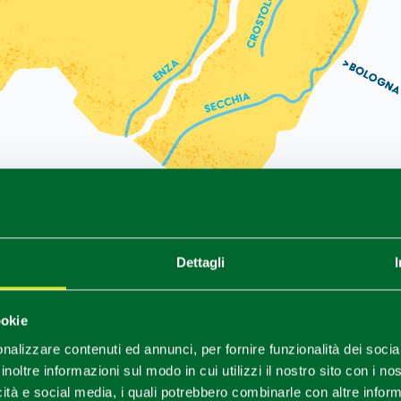
10.
Guastalla
18.
Sissa
Dettagli
Ciclovia naturalistica Luzzara Brescello/ Lido Po
Rocca d
Piazza Mazzini
11.
Gualtieri
19.
Rocc
ookie
Isola degli Internati
Piazza e Palazzo Bentivoglio
nalizzare contenuti ed annunci, per fornire funzionalità dei socia
12.
Boretto
20.
San 
inoltre informazioni sul modo in cui utilizzi il nostro sito con i n
esinaro
Porto Turistico
Rocca de
icità e social media, i quali potrebbero combinarle con altre inform
Circuito Museale (Casa dei Pontieri, Museo del Po e della Navigazione