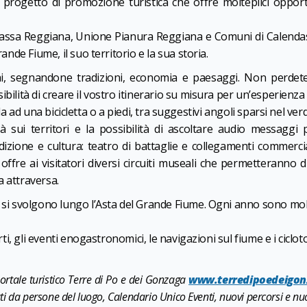
, progetto di promozione turistica che offre molteplici oppor
Bassa Reggiana, Unione Pianura Reggiana e Comuni di Calendasc
ande Fiume, il suo territorio e la sua storia.
hi, segnandone tradizioni, economia e paesaggi. Non perdete
ibilità di creare il vostro itinerario su misura per un’esperienz
la ad una bicicletta o a piedi, tra suggestivi angoli sparsi nel ve
tà sui territori e la possibilità di ascoltare audio messag
izione e cultura: teatro di battaglie e collegamenti commerci
 offre ai visitatori diversi circuiti museali che permetteranno
a attraversa.
 si svolgono lungo l’Asta del Grande Fiume. Ogni anno sono molti 
erti, gli eventi enogastronomici, le navigazioni sul fiume e i cicl
portale turistico Terre di Po e dei Gonzaga
www.terredipoedeigon
i da persone del luogo, Calendario Unico Eventi, nuovi percorsi e nuo