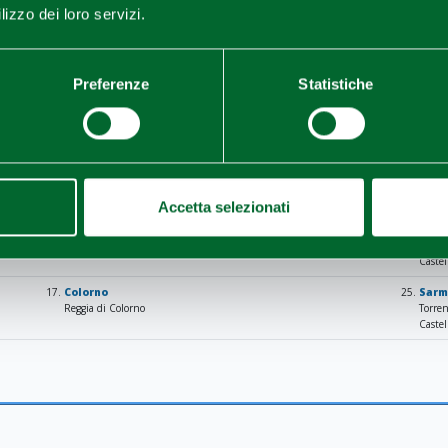
Interna, Museo della Bonifica)
lizzo dei loro servizi.
13.
Brescello
21.
Poles
Foce Enza del Po/Area naturalistica Enza
Oasi di Po
Piazza Matteotti
Palazzo 
Preferenze
Statistiche
14.
Poviglio
22.
Buss
Oasi ex Cave Corazza
Museo Na
Museo della Terramara Santa Rosa
15.
Gattatico
23.
Cast
Fiume Enza
Ponte d
Museo Casa Cervi
Chiesa di
Accetta selezionati
16.
Sorbolo Mezzani
24.
Cale
Museo etnografico casa delle contadinerie
Zone go
Castello
17.
Colorno
25.
Sarm
Reggia di Colorno
Torrent
Castello