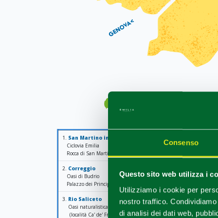
1.
San Martino in Rio
Consenso
Ciclovia Emilia
Rocca di San Martino in Rio
2.
Correggio
Questo sito web utilizza i c
Oasi di Budrio
Palazzo dei Principi
Utilizziamo i cookie per perso
3.
Rio Saliceto
nostro traffico. Condividiamo 
Oasi naturalistica all'interno delle Casse di espansione del cavo Tr
di analisi dei dati web, pubbl
(località Ca' de' Frati)