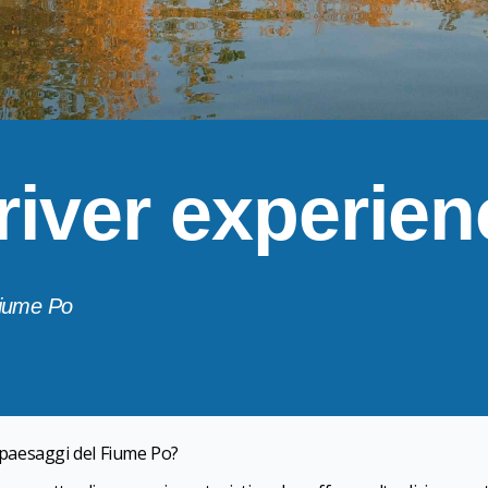
river experien
 Fiume Po
i paesaggi del Fiume Po?