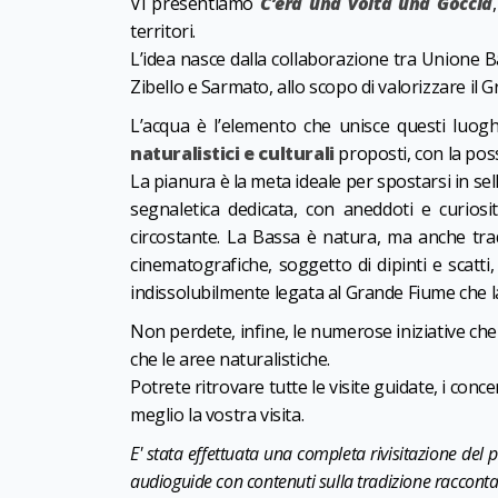
Vi presentiamo
C’era una volta una Goccia
territori.
L’idea nasce dalla collaborazione tra Unione 
Zibello e Sarmato, allo scopo di valorizzare il Gr
L’acqua è l’elemento che unisce questi luog
naturalistici e culturali
proposti, con la poss
La pianura è la meta ideale per spostarsi in sel
segnaletica dedicata, con aneddoti e curiosi
circostante. La Bassa è natura, ma anche trad
cinematografiche, soggetto di dipinti e scatti,
indissolubilmente legata al Grande Fiume che l
Non perdete, infine, le numerose iniziative che
che le aree naturalistiche.
Potrete ritrovare tutte le visite guidate, i conc
meglio la vostra visita.
E' stata effettuata una completa rivisitazione del 
audioguide con contenuti sulla tradizione raccontat