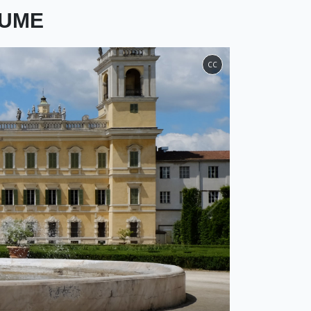
IUME
CC