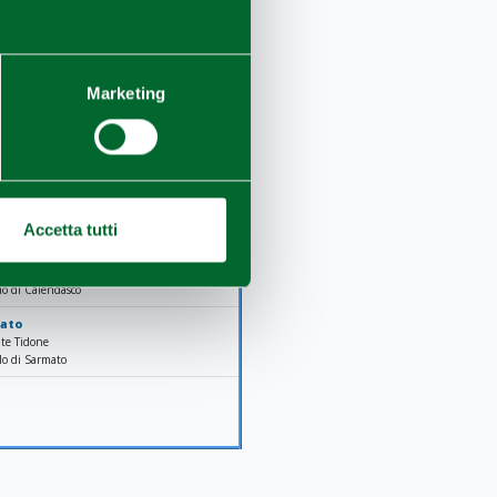
ine Zibello
lesine presso il Porto turistico fluviale
Pallavicino
Marketing
eto
zionale Giuseppe Verdi
elvetro Piacentino
i Po
 S. Giovanni Battista e Palazzo Comunale
Accetta tutti
ndasco
lenali
 di Calendasco
ato
e Tidone
 di Sarmato