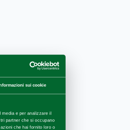
 tre casali
Informazioni sui cookie
ei Terzi
abianca - Fontanelle
l media e per analizzare il
Secondo Parmense
ostri partner che si occupano
i Rossi
azioni che hai fornito loro o