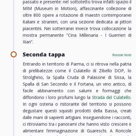
passato e presente: nel sottotetto trova infatti spazio il
MIM (Museum in Motion), affascinante collezione di
oltre 800 opere a rotazione di maestri contemporanei
italiani e stranieri, con una sezione dedicata ai pittori
piacentini. Nei sotterranei invece trova collocazione la
mostra permanente "Cina Millenaria - I Guerrieri di
Xian”.
Seconda tappa
Roncole Verdi
Entrando in territorio di Parma, ci si ritrova nella patria
di prelibatezze come il Culatello di Zibello DOP, lo
Strolghino, la Spalla Cruda di Palasone di Sissa, la
Spalla di San Secondo e il Fortana, un vino antico, di
facile abbinamento con salumi e formaggi che
diffondono i loro profumi lungo la
Strada del Culatello
.
In ogni osteria o ristorante del territorio si possono
degustare questi squisiti prodotti della Bassa, creati
dalle mani di sapienti artigiani. Inseguendone i racconti,
ci ritroviamo tra i panorami che hanno visto crescere e
alimentare l’immaginazione di Guareschi. A Roncole