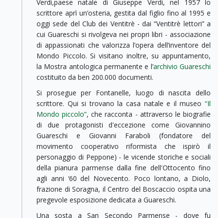
Verdi,paese natale di Giuseppe Verdi, nel 1957 lo
scrittore aprì un’osteria, gestita dal figlio fino al 1995 e
oggi sede del Club dei Ventitrè - dai “Ventitrè lettori” a
cui Guareschi si rivolgeva nei propri libri - associazione
di appassionati che valorizza l’opera dell’inventore del
Mondo Piccolo. Si visitano inoltre, su appuntamento,
la Mostra antologica permanente e l’
archivio Guareschi
costituito da ben 200.000 documenti.
Si prosegue per Fontanelle, luogo di nascita dello
scrittore. Qui si trovano la casa natale e il museo
“Il
Mondo piccolo”
, che racconta - attraverso le biografie
di due protagonisti d'eccezione come Giovannino
Guareschi e Giovanni Faraboli (fondatore del
movimento cooperativo riformista che ispirò il
personaggio di Peppone) - le vicende storiche e sociali
della pianura parmense dalla fine dell'Ottocento fino
agli anni ‘60 del Novecento. Poco lontano, a Diolo,
frazione di Soragna, il Centro del Boscaccio ospita una
pregevole esposizione dedicata a Guareschi.
Una sosta a San Secondo Parmense - dove fu