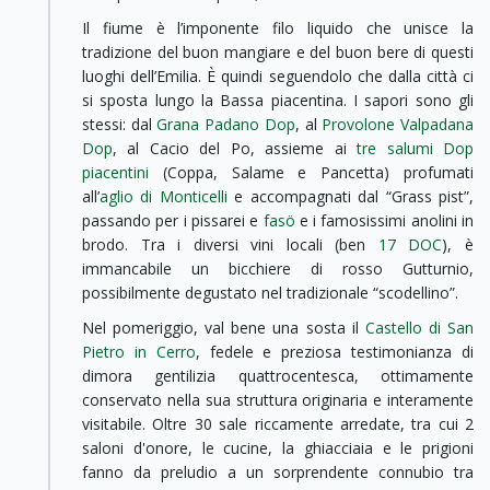
Il fiume è l’imponente filo liquido che unisce la
tradizione del buon mangiare e del buon bere di questi
luoghi dell’Emilia. È quindi seguendolo che dalla città ci
si sposta lungo la Bassa piacentina. I sapori sono gli
stessi: dal
Grana Padano Dop
, al
Provolone Valpadana
Dop
, al Cacio del Po, assieme ai
tre salumi Dop
piacentini
(Coppa, Salame e Pancetta) profumati
all’
aglio di Monticelli
e accompagnati dal “Grass pist”,
passando per i pissarei e
fasö
e i famosissimi anolini in
brodo. Tra i diversi vini locali (ben
17 DOC
), è
immancabile un bicchiere di rosso Gutturnio,
possibilmente degustato nel tradizionale “scodellino”.
Nel pomeriggio, val bene una sosta il
Castello di San
Pietro in Cerro
, fedele e preziosa testimonianza di
dimora gentilizia quattrocentesca, ottimamente
conservato nella sua struttura originaria e interamente
visitabile. Oltre 30 sale riccamente arredate, tra cui 2
saloni d'onore, le cucine, la ghiacciaia e le prigioni
fanno da preludio a un sorprendente connubio tra