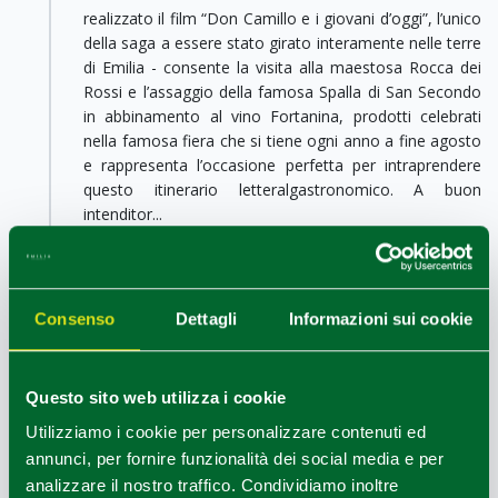
realizzato il film “Don Camillo e i giovani d’oggi”, l’unico
della saga a essere stato girato interamente nelle terre
di Emilia - consente la visita alla maestosa Rocca dei
Rossi e l’assaggio della famosa Spalla di San Secondo
in abbinamento al vino Fortanina, prodotti celebrati
nella famosa fiera che si tiene ogni anno a fine agosto
e rappresenta l’occasione perfetta per intraprendere
questo itinerario letteralgastronomico. A buon
intenditor...
Terza Tappa
Brescello
Proseguendo per Reggio Emilia, sempre in argine
Consenso
Dettagli
Informazioni sui cookie
destro, arriviamo nel cuore delle vicende di Don
Camillo e Peppone, Brescello, paese/set a cielo
aperto delle epiche scene della saga, ricordata anche
dalla campana che pende da una trave sotto il
Questo sito web utilizza i cookie
porticato che costeggia via Giglioli.
Utilizziamo i cookie per personalizzare contenuti ed
Tra le soste consigliate, il
Museo Don Camillo e
annunci, per fornire funzionalità dei social media e per
Peppone
– con una raccolta di numerosi cimeli e
analizzare il nostro traffico. Condividiamo inoltre