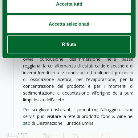
lambrusco e la spergola.
Accetta tutti
Il tour reggiano non è completo senza la sosta a un
caseificio, dove allietare il viaggio con unavisita guidata
Accetta selezionati
alla lavorazione del preziosissimo
Parmigiano
Reggiano
, condita ovviamente dalla degustazione del
Re dei formaggi.
Rifiuta
La visita a un’acetaia, infine,del
Consorzio Aceto
Balsamico Tradizionale di Reggio Emilia
è la degna e
ovvia conclusione dell’immersione nella bassa
reggiana, la cui alternanza di estati calde e secche e di
inverni freddi crea le condizioni ottimali per il processo
di ossidazione acetica, per l'evaporazione, per la
concentrazione del prodotto e per i momenti di
sedimentazione e decantazione all’origine della pura
limpidezza dell'aceto.
Per scegliere i ristoranti, i produttori, l’alloggio e i vari
servizi puoi visitare la rete di prodotto food & wine nel
sito
di Destinazione Turistica Emilia