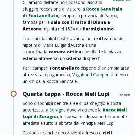
Gli amanti dell’arte non possono lasciarsi
sfuggire l’occasione di visitare la
Rocca Sanvitale
di Fontanellato
, sempre in provincia di Parma,
famosa per la
sala con il mito di Diana e
Atteone
, dipinta nel 1524 dal
Parmigianino
.
Tra i suoi locali, il castello vanta inoltre il teatrino dei
nipotini di Maria Luigia d’Austria e una
straordinaria
camera ottica
che riflette la piazza
esterna attraverso un sistema di specchi.
Per i camper,
Fontanellato
dispone di un’ampia area
attrezzata a pagamento,
Vagabond Camper
, a meno di
un km dalla Rocca Sanvitale.
Quarta tappa - Rocca Meli Lupi
Soragna
Sono disponibili ben tre aree di parcheggio e sosta
autorizzata a
Soragna
dove vi attende la
Rocca Meli
Lupi di Soragna
, lussuosa residenza perfettamente
arredata e tuttora abitata dal Principe Meli Lupi.
Custodisce anche decorazioni a fresco e
cicli