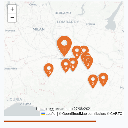
+
−
11
6
5
4
3
7
8
9
10
1
2
Ultimo aggiornamento 27/08/2021
Leaflet
|
©
OpenStreetMap
contributors ©
CARTO