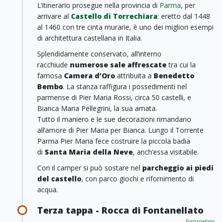
L’itinerario prosegue nella provincia di
Parma
, per
arrivare al
Castello di Torrechiara
: eretto dal 1448
al 1460 con tre cinta murarie, è uno dei migliori esempi
di architettura castellana in Italia.
Splendidamente conservato, all’interno
racchiude
numerose sale affrescate
tra cui la
famosa
Camera d’Oro
attribuita a
Benedetto
Bembo
. La stanza raffigura i possedimenti nel
parmense di Pier Maria Rossi, circa 50 castelli, e
Bianca Maria Pellegrini, la sua amata.
Tutto il maniero e le sue decorazioni rimandano
all’amore di Pier Maria per Bianca. Lungo il Torrente
Parma Pier Maria fece costruire la piccola badia
di
Santa Maria della Neve
, anch’essa visitabile.
Con il camper si può sostare nel
parcheggio ai piedi
del castello
, con parco giochi e rifornimento di
acqua.
Terza tappa - Rocca di Fontanellato
Fontanellato