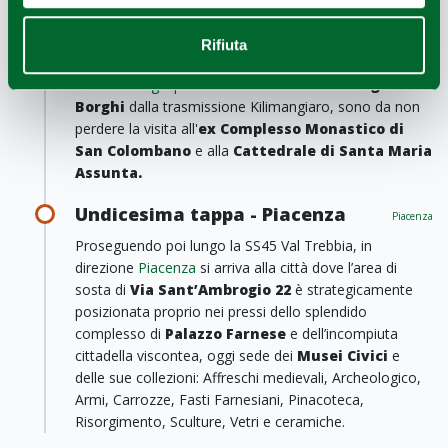
visitatori con la sua Sala delle Marine ed il Salone delle
feste.
Rifiuta
Passeggiando per il borgo, riconosciuto dal 2006 come
uno dei
Borghi più Belli d'Italia
e nel 2009
Borgo dei
Borghi
dalla trasmissione Kilimangiaro, sono da non
perdere la visita all'
ex Complesso Monastico di
San Colombano
e alla
Cattedrale di Santa Maria
Assunta.
Undicesima tappa - Piacenza
Piacenza
Proseguendo poi lungo la SS45 Val Trebbia, in
direzione
Piacenza
si arriva alla città dove l’area di
sosta di
Via Sant’Ambrogio 22
è strategicamente
posizionata proprio nei pressi dello splendido
complesso di
Palazzo Farnese
e dell’incompiuta
cittadella viscontea, oggi sede dei
Musei Civici
e
delle sue collezioni: Affreschi medievali, Archeologico,
Armi, Carrozze, Fasti Farnesiani, Pinacoteca,
Risorgimento, Sculture, Vetri e ceramiche.