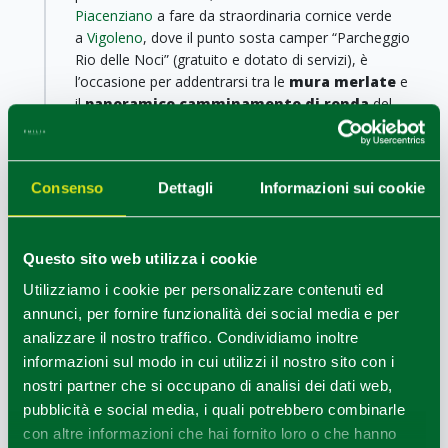
Piacenziano
a fare da straordinaria cornice verde
a
Vigoleno
, dove il punto sosta camper “Parcheggio
Rio delle Noci” (gratuito e dotato di servizi), è
l’occasione per addentrarsi tra le
mura merlate
e
il
panoramico camminamento di ronda
del
borgo, dominato dal mastio e dal castello che tra il
1921 e il 1935 la Duchessa Maria Ruspoli de Gramont
trasformò in uno straordinario salotto culturale,
Consenso
Dettagli
Informazioni sui cookie
frequentato anche da Gabriele D’Annunzio e Max Ernst.
Ottava tappa - Castell’Arquato
Castell'Arquato
Questo sito web utilizza i cookie
Proseguendo oltre,
Castell’Arquato
è
tappa obbligata per una sosta panoramica, per
Utilizziamo i cookie per personalizzare contenuti ed
ammirare la
Rocca Viscontea
, posta nella parte alta
annunci, per fornire funzionalità dei social media e per
del paese a fianco della
Collegiata di Santa Maria
analizzare il nostro traffico. Condividiamo inoltre
Assunta
, splendida struttura romanica con parti
informazioni sul modo in cui utilizzi il nostro sito con i
gotiche e rinascimentali, e il
Palazzo del Podestà
.
nostri partner che si occupano di analisi dei dati web,
Rinomato
set cinematografico
di alcune scene di
pubblicità e social media, i quali potrebbero combinarle
“Ladyhawke"
, Castell'Arquato è classificato come
con altre informazioni che hai fornito loro o che hanno
"Città del Vino" e rientra nei
100 borghi più belli