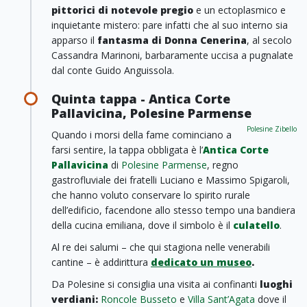
pittorici di notevole pregio
e un ectoplasmico e
inquietante mistero: pare infatti che al suo interno sia
apparso il
fantasma di Donna Cenerina
, al secolo
Cassandra Marinoni, barbaramente uccisa a pugnalate
dal conte Guido Anguissola.
Quinta tappa - Antica Corte
Pallavicina, Polesine Parmense
Polesine Zibello
Quando i morsi della fame cominciano a
farsi sentire, la tappa obbligata è l’
Antica Corte
Pallavicina
di
Polesine Parmense
, regno
gastrofluviale dei fratelli Luciano e Massimo Spigaroli,
che hanno voluto conservare lo spirito rurale
dell’edificio, facendone allo stesso tempo una bandiera
della cucina emiliana, dove il simbolo è il
culatello
.
Al re dei salumi – che qui stagiona nelle venerabili
cantine – è addirittura
dedicato un museo
.
Da Polesine si consiglia una visita ai confinanti
luoghi
verdiani:
Roncole Busseto
e
Villa Sant’Agata
dove il