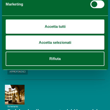
Marketing
Opera, teatro e danza
XXVI Festival Verdi
APPROFONDISCI
Accetta tutti
Accetta selezionati
Itinerario
Pedalando alla scoperta del Museo del
Rifiuta
Parmigiano e del Museo del Culatello
APPROFONDISCI
Itinerario