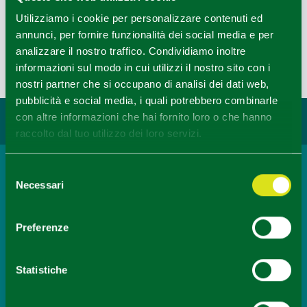
Leaflet
|
Powered by
Geoapify
|
© OpenMapTiles
© OpenStreetMap
Utilizziamo i cookie per personalizzare contenuti ed
annunci, per fornire funzionalità dei social media e per
analizzare il nostro traffico. Condividiamo inoltre
informazioni sul modo in cui utilizzi il nostro sito con i
Last update 13/07/2020
nostri partner che si occupano di analisi dei dati web,
pubblicità e social media, i quali potrebbero combinarle
con altre informazioni che hai fornito loro o che hanno
You may also like...
raccolto dal tuo utilizzo dei loro servizi.
Selezione
Necessari
del
consenso
Preferenze
Itinerary
The glacial lakes of the Tuscan-Emilian
Apennines.
Statistiche
READ MORE