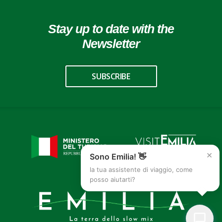
Stay up to date with the
Newsletter
SUBSCRIBE
×
Sono Emilia! 👋
la tua assistente di viaggio, come
posso aiutarti?