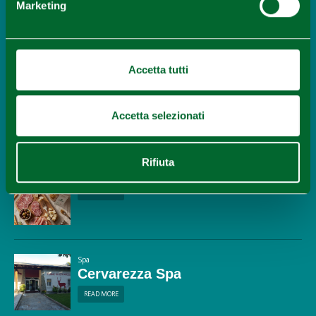
Marketing
Accetta tutti
Itinerary
Summertime in Reggio Emilia’s
Apennines: between Ligonchio and the
Accetta selezionati
ridge
READ MORE
Rifiuta
Itinerary
READ MORE
Spa
Cervarezza Spa
READ MORE