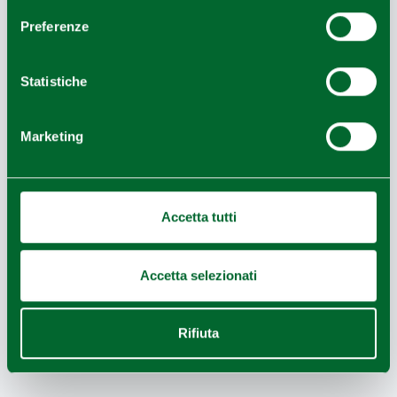
COMPIANO CASTLE
Preferenze
Statistiche
Marketing
Accetta tutti
Accetta selezionati
REGGIO EMILIA HOLIDAY INN
Rifiuta
EXPRESS RESTAURANT