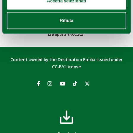
Accetta selezionati
Leaflet
|
Geoapify
© OpenMapTiles
©
Powered by
|
OpenStreetMap
Rifiuta
Last update 17/06/2021
Content owned by the Destination Emilia issued under
CC-BY License