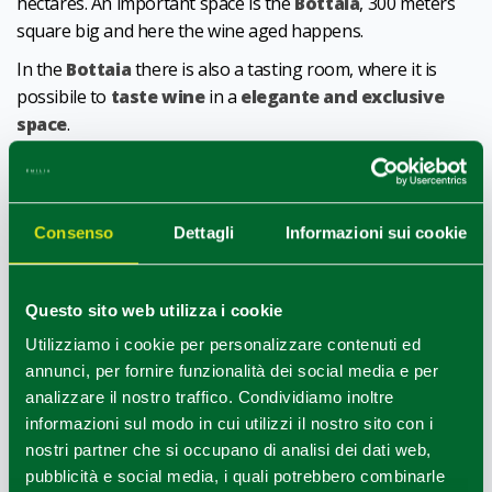
hectares. An important space is the
Bottaia
, 300 meters
square big and here the wine aged happens.
In the
Bottaia
there is also a tasting room, where it is
possibile to
taste wine
in a
elegante and exclusive
space
.
There are also
two shops
: one close to the company and
one in
Piacenza.
1
0
/
Consenso
Dettagli
Informazioni sui cookie
Questo sito web utilizza i cookie
HOW TO GET
Utilizziamo i cookie per personalizzare contenuti ed
annunci, per fornire funzionalità dei social media e per
+
analizzare il nostro traffico. Condividiamo inoltre
informazioni sul modo in cui utilizzi il nostro sito con i
−
nostri partner che si occupano di analisi dei dati web,
pubblicità e social media, i quali potrebbero combinarle