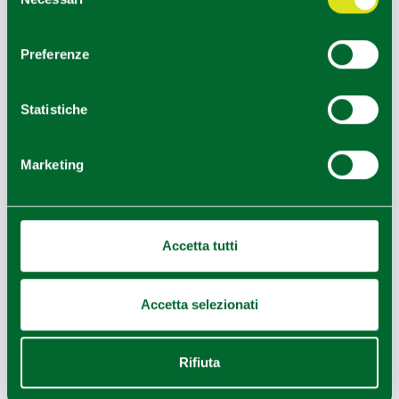
del
consenso
Preferenze
HOW TO GET
Statistiche
+
−
Marketing
Accetta tutti
Accetta selezionati
Rifiuta