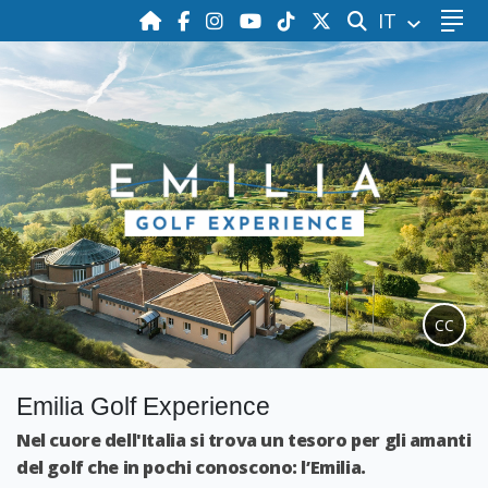
CERCA
IT
CC
Emilia Golf Experience
Nel cuore dell'Italia si trova un tesoro per gli amanti
del golf che in pochi conoscono: l’Emilia.