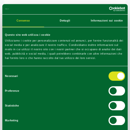
Consenso
Dettagli
Informazioni sui cookie
Questo sito web utilizza i cookie
Utilizziamo i cookie per personalizzare contenuti ed annunci, per fornire funzionalità dei
SCOPRI LA NOSTRA
social media e per analizzare il nostro traffico. Condividiamo inoltre informazioni sul
modo in cui utilizzi il nostro sito con i nostri partner che si occupano di analisi dei dati
REALTÀ
web, pubblicità e social media, i quali potrebbero combinarle con altre informazioni che
hai fornito loro o che hanno raccolto dal tuo utilizzo dei loro servizi.
Selezione
Necessari
del
consenso
Preferenze
Statistiche
TERRITORIO
CAMPI
PACCHETTI
Marketing