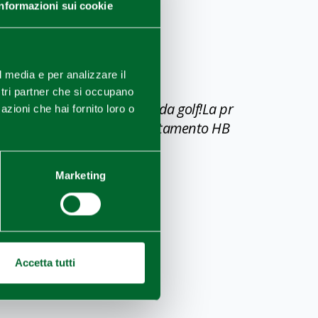
Informazioni sui cookie
omia italiana
l media e per analizzare il
ostri partner che si occupano
 emiliana e fantastici campi da golf!La pr
azioni che hai fornito loro o
tel Casa Romagnosi con trattamento HB
Marketing
Accetta tutti