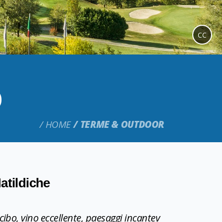
CC
o
HOME
TERME & OUTDOOR
Matildiche
cibo, vino eccellente, paesaggi incantev