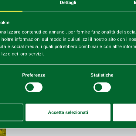
Dettagli
ookie
Il Golf nella capitale della gastron
nalizzare contenuti ed annunci, per fornire funzionalità dei socia
inoltre informazioni sul modo in cui utilizzi il nostro sito con i n
Ottimo cibo, ottimi vini, bei paesaggi, la cultura
icità e social media, i quali potrebbero combinarle con altre inform
oposta comprende:soggiorno per 4 notti all’Ho
lizzo dei loro servizi.
3 Green Feescena in castel(...)
Preferenze
Statistiche
LEGGI
Accetta selezionati
Golf a 5 stelle nella città di Parma