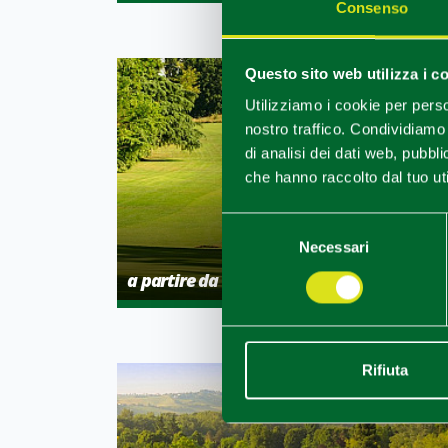
Consenso
Questo sito web utilizza i c
Utilizziamo i cookie per perso
nostro traffico. Condividiamo 
di analisi dei dati web, pubbl
che hanno raccolto dal tuo uti
Selezione
Necessari
del
consenso
a partire da 820 € a persona
Rifiuta