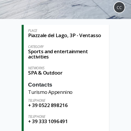
CC
PLACE
Piazzale del Lago, 3P - Ventasso
CATEGORY
Sports and entertainment
activities
NETWORKS
SPA & Outdoor
Contacts
Turismo Appennino
TELEPHONE
+ 39 0522 898216
TELEPHONE
+ 39 333 1096491