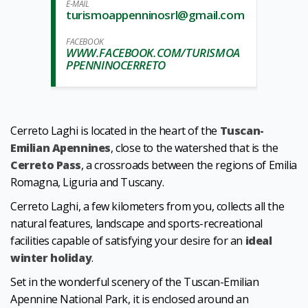
E-MAIL
turismoappenninosrl@gmail.com
FACEBOOK
WWW.FACEBOOK.COM/TURISMOA
PPENNINOCERRETO
Cerreto Laghi is located in the heart of the
Tuscan-
Emilian Apennines
, close to the watershed that is the
Cerreto Pass
, a crossroads between the regions of Emilia
Romagna, Liguria and Tuscany.
Cerreto Laghi, a few kilometers from you, collects all the
natural features, landscape and sports-recreational
facilities capable of satisfying your desire for an
ideal
winter holiday
.
Set in the wonderful scenery of the Tuscan-Emilian
Apennine National Park, it is enclosed around an