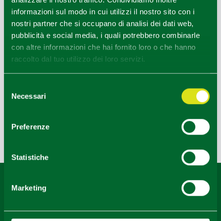
informazioni sul modo in cui utilizzi il nostro sito con i
nostri partner che si occupano di analisi dei dati web,
pubblicità e social media, i quali potrebbero combinarle
con altre informazioni che hai fornito loro o che hanno
raccolto dal tuo utilizzo dei loro servizi.
Selezione
Necessari
del
Busseto (PR), Teatro Giuseppe Verdi banner
consenso
1
1
/
Preferenze
Last update 09/06/2021
Statistiche
Content owned by the Destination Emilia issued under
Marketing
CC-BY License