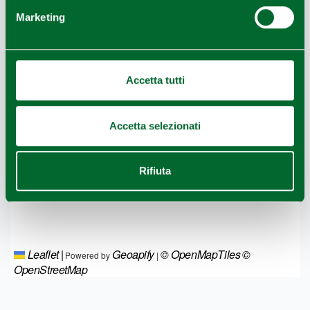
Marketing
Accetta tutti
Accetta selezionati
Rifiuta
Leaflet
|
Geoapify
© OpenMapTiles
©
Powered by
|
OpenStreetMap