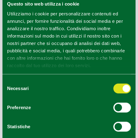
Questo sito web utilizza i cookie
Utilizziamo i cookie per personalizzare contenuti ed
annunci, per fornire funzionalità dei social media e per
Travo (PC), rockandrivers e-bike, ph Alex Mai
analizzare il nostro traffico. Condividiamo inoltre
1
3
/
informazioni sul modo in cui utilizzi il nostro sito con i
nostri partner che si occupano di analisi dei dati web,
pubblicità e social media, i quali potrebbero combinarle
con altre informazioni che hai fornito loro o che hanno
HOW TO GET
raccolto dal tuo utilizzo dei loro servizi.
Selezione
+
Necessari
del
−
consenso
Preferenze
Statistiche