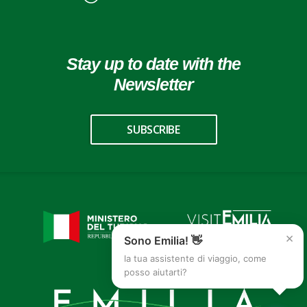
Stay up to date with the
Newsletter
SUBSCRIBE
×
Sono Emilia! 👋
la tua assistente di viaggio, come
posso aiutarti?