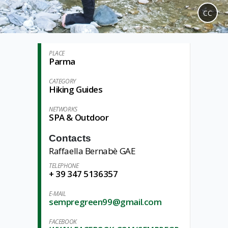
CC
PLACE
Parma
CATEGORY
Hiking Guides
NETWORKS
SPA & Outdoor
Contacts
Raffaella Bernabè GAE
TELEPHONE
+ 39 347 5136357
E-MAIL
sempregreen99@gmail.com
FACEBOOK