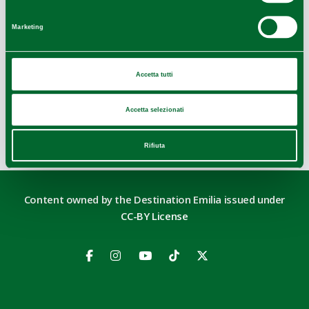
Marketing
Leaflet
|
Geoapify
© OpenMapTiles
©
Powered by
|
Accetta tutti
OpenStreetMap
Accetta selezionati
Last update 22/02/2024
Rifiuta
Content owned by the Destination Emilia issued under
CC-BY License