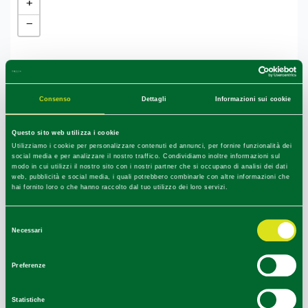
+
−
Consenso
Dettagli
Informazioni sui cookie
Questo sito web utilizza i cookie
Utilizziamo i cookie per personalizzare contenuti ed annunci, per fornire funzionalità dei
social media e per analizzare il nostro traffico. Condividiamo inoltre informazioni sul
modo in cui utilizzi il nostro sito con i nostri partner che si occupano di analisi dei dati
web, pubblicità e social media, i quali potrebbero combinarle con altre informazioni che
hai fornito loro o che hanno raccolto dal tuo utilizzo dei loro servizi.
Selezione
Necessari
del
consenso
Preferenze
Statistiche