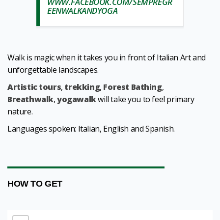
WWW.FACEBOOK.COM/SEMPREGR
EENWALKANDYOGA
Walk is magic when it takes you in front of Italian Art and
unforgettable landscapes.
Artistic tours
,
trekking
,
Forest Bathing
,
Breathwalk
,
yogawalk
will take you to feel primary
nature.
Languages spoken: Italian, English and Spanish.
1
0
/
HOW TO GET