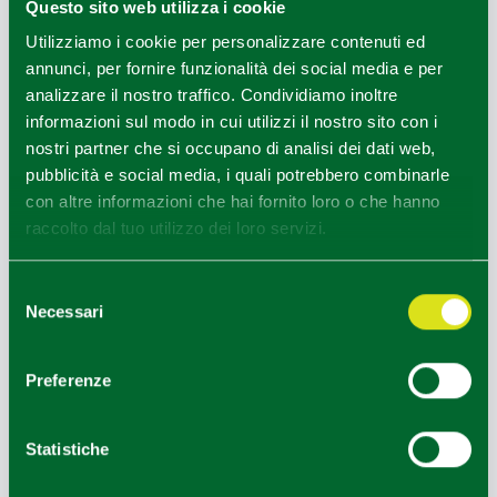
Questo sito web utilizza i cookie
Utilizziamo i cookie per personalizzare contenuti ed
annunci, per fornire funzionalità dei social media e per
Reggio Emilia, Podere Giardino, tre soci
analizzare il nostro traffico. Condividiamo inoltre
1
1
/
informazioni sul modo in cui utilizzi il nostro sito con i
nostri partner che si occupano di analisi dei dati web,
pubblicità e social media, i quali potrebbero combinarle
HOW TO GET
con altre informazioni che hai fornito loro o che hanno
raccolto dal tuo utilizzo dei loro servizi.
+
Selezione
Necessari
del
−
consenso
Preferenze
Statistiche