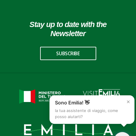
Stay up to date with the
Newsletter
SUBSCRIBE
×
Sono Emilia! 👋
la tua assistente di viaggio, come
posso aiutarti?