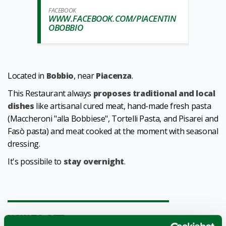
FACEBOOK
WWW.FACEBOOK.COM/PIACENTIN
OBOBBIO
Located in
Bobbio
, near
Piacenza
.
This Restaurant always
proposes traditional and local
dishes
like artisanal cured meat, hand-made fresh pasta
(Maccheroni "alla Bobbiese", Tortelli Pasta, and Pisarei and
Fasò pasta) and meat cooked at the moment with seasonal
dressing.
It's possibile to
stay overnight
.
1
0
/
HOW TO GET