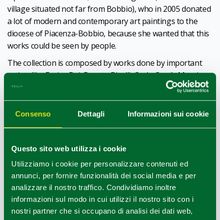
village situated not far from Bobbio), who in 2005 donated
a lot of modern and contemporary art paintings to the
diocese of Piacenza-Bobbio, because she wanted that this
works could be seen by people.
The collection is composed by works done by important
artists like Enrico Baj, Renato Birolli, Carlo Carrà, Massimo
Campigli, Giuseppe Capogrossi, Giorgio De Chirico, Filippo
De Pisis, Ottone Rosai, Lucio Fontana, Achille Funi, Piero
Manzoni, Mario Nigro, Giò Pomodoro, Mario Sironi and
Consenso
Dettagli
Informazioni sui cookie
others.
Very rich is also the
didattic offering
with labs, guided
Questo sito web utilizza i cookie
tours which are about from the Medieval age to the
Utilizziamo i cookie per personalizzare contenuti ed
contemporary ones arguments, giving a wide and
annunci, per fornire funzionalità dei social media e per
differentiate offering for the different schools grades.
analizzare il nostro traffico. Condividiamo inoltre
informazioni sul modo in cui utilizzi il nostro sito con i
nostri partner che si occupano di analisi dei dati web,
CC