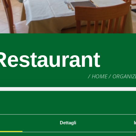
Restaurant
HOME
ORGANIZ
t far from the town of
Berceto
in the Parma county.
cher offers a proper
authentic local cuisine
blending traditi
the amazing unique ingredients this region has to offer.
Dettagli
fessional dynamic team
, it is the perfect spot for families, fr