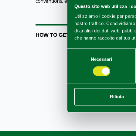
conventions, events and much more.
Questo sito web utilizza i c
Utilizziamo i cookie per perso
nostro traffico. Condividiamo 
di analisi dei dati web, pubbl
HOW TO GET
che hanno raccolto dal tuo uti
Selezione
Necessari
del
consenso
Rifiuta