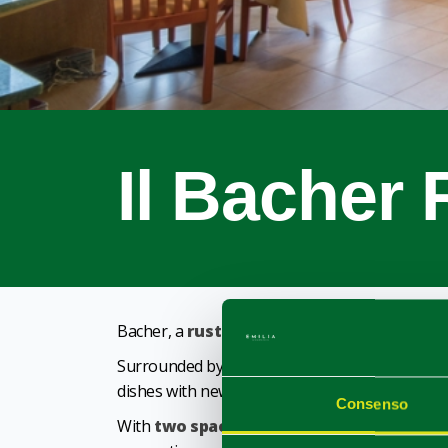
Il Bacher 
Bacher, a
rustic
but
elegant hidden-gem
no
Surrounded by the untouched Appennines, Ba
dishes with new techniques, always respecting 
Consenso
With
two spacious dining floors
and a
pro