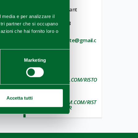
Contacts
Il Bacher Restaurant
l media e per analizzare il
TELEPHONE
+39 0525 629093
ostri partner che si occupano
azioni che hai fornito loro o
E-MAIL
ilbacher.ristorante@gmail.c
om
WEBSITE
Marketing
www.ilbacher.it
FACEBOOK
WWW.FACEBOOK.COM/RISTO
RANTEILBACHER
INSTAGRAM
Accetta tutti
WWW.INSTAGRAM.COM/RIST
ORANTE.ILBACHER