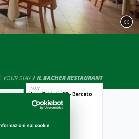
CC
E YOUR STAY
IL BACHER RESTAURANT
PLACE
Loc. Cattaia, 63 - Berceto
CATEGORY
Restaurants
onal
NETWORKS
Informazioni sui cookie
Food & Wine
iends,