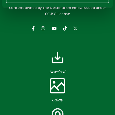
Content owned by the Destination Emilia issued under
CC-BY License
Download
Gallery