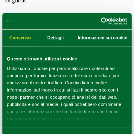
for guests.
1
0
/
HOW TO GET
Consenso
Dettagli
Informazioni sui cookie
+
Questo sito web utilizza i cookie
−
Utilizziamo i cookie per personalizzare contenuti ed
annunci, per fornire funzionalità dei social media e per
analizzare il nostro traffico. Condividiamo inoltre
informazioni sul modo in cui utilizzi il nostro sito con i
nostri partner che si occupano di analisi dei dati web,
pubblicità e social media, i quali potrebbero combinarle
con altre informazioni che hai fornito loro o che hanno
raccolto dal tuo utilizzo dei loro servizi.