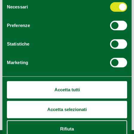
Selezione
Necessari
del
consenso
Preferenze
Statistiche
Marketing
Leaflet
|
Geoapify
© OpenMapTiles
©
Powered by
|
Accetta tutti
OpenStreetMap
Accetta selezionati
Last update 24/06/2021
Rifiuta