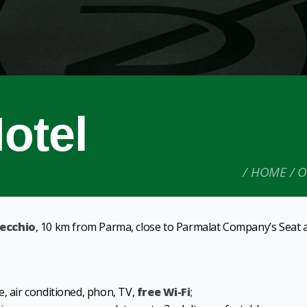
otel
HOME
O
lecchio
, 10 km from Parma, close to Parmalat Company’s Seat 
e, air conditioned, phon, TV,
free Wi-Fi
;