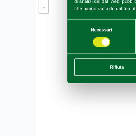
di analisi dei dati web, pubbl
−
che hanno raccolto dal tuo uti
Selezione
Necessari
del
consenso
Rifiuta