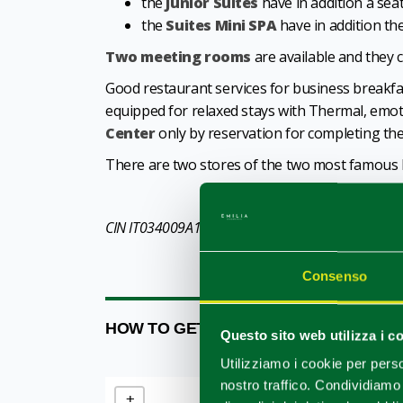
the
Junior Suites
have in addition a sea
the
Suites Mini SPA
have in addition th
Two meeting rooms
are available and they
Good restaurant services for business breakfast
equipped for relaxed stays with Thermal, emoti
Center
only by reservation for completing th
There are two stores of the two most famous
CIN IT034009A1LL3WE657
Consenso
HOW TO GET
Questo sito web utilizza i c
Utilizziamo i cookie per perso
nostro traffico. Condividiamo 
+