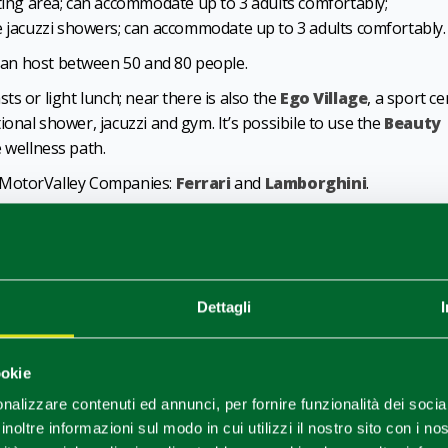
ting area; can accommodate up to 3 adults comfortably;
e jacuzzi showers; can accommodate up to 3 adults comfortably.
 can host between 50 and 80 people.
s or light lunch; near there is also the
Ego Village
, a sport c
onal shower, jacuzzi and gym. It’s possibile to use the
Beauty
e wellness path.
 MotorValley Companies:
Ferrari
and
Lamborghini
.
1
0
/
Dettagli
ookie
nalizzare contenuti ed annunci, per fornire funzionalità dei socia
inoltre informazioni sul modo in cui utilizzi il nostro sito con i n