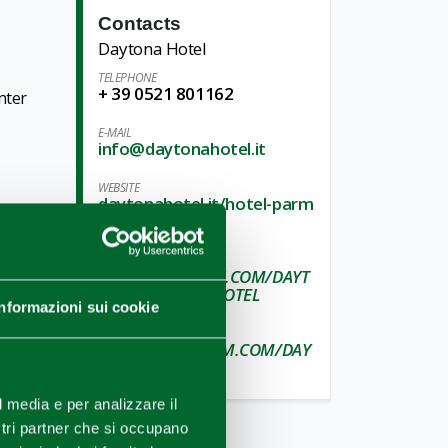
Contacts
Daytona Hotel
TELEPHONE
+ 39 0521 801162
enter
E-MAIL
info@daytonahotel.it
WEBSITE
daytonahotel.it/hotel-parm
a/en
FACEBOOK
WWW.FACEBOOK.COM/DAYT
ONA.BUSINESS.HOTEL
Informazioni sui cookie
INSTAGRAM
WWW.INSTAGRAM.COM/DAY
TONAHOTEL
l media e per analizzare il
ostri partner che si occupano