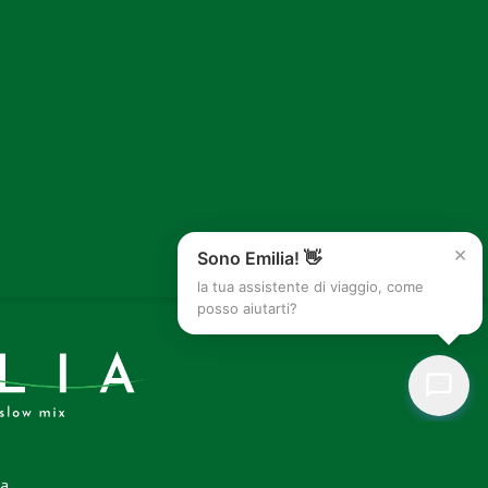
×
Sono Emilia! 👋
la tua assistente di viaggio, come
posso aiutarti?
a