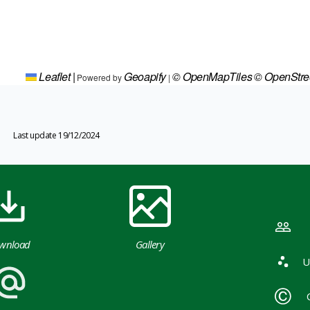
Leaflet
|
Geoapify
© OpenMapTiles
© OpenStr
Powered by
|
Last update 19/12/2024
wnload
Gallery
U