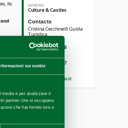
es, its
NETWORKS
Culture & Castles
 and
Contacts
Cristina Cecchinelli Guida
Turistica
TELEPHONE
+ 39 0521 460676
TELEPHONE
+ 39 347 1469057
Informazioni sui cookie
E-MAIL
cecchinelli@libero.it
l media e per analizzare il
ostri partner che si occupano
azioni che hai fornito loro o