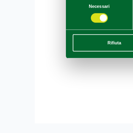
Necessari
del
consenso
Rifiuta