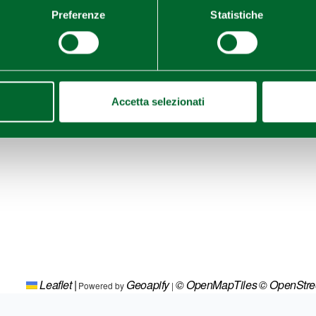
Preferenze
Statistiche
Accetta selezionati
Leaflet
|
Geoapify
© OpenMapTiles
© OpenStr
Powered by
|