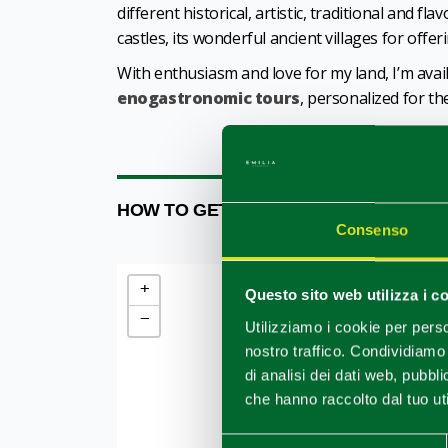
different historical, artistic, traditional and fla
castles, its wonderful ancient villages for offer
With enthusiasm and love for my land, I’m ava
enogastronomic tours
, personalized for th
HOW TO GET
Consenso
+
Questo sito web utilizza i c
−
Utilizziamo i cookie per perso
nostro traffico. Condividiamo 
di analisi dei dati web, pubbl
che hanno raccolto dal tuo uti
Selezione