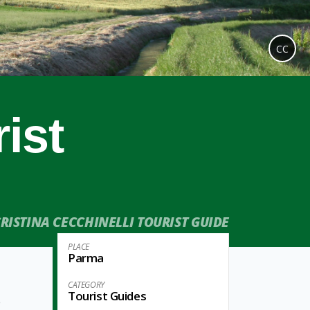
CC
ist
RISTINA CECCHINELLI TOURIST GUIDE
PLACE
Parma
CATEGORY
Tourist Guides
e