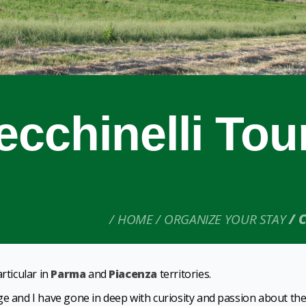
ecchinelli Tour
HOME
ORGANIZE YOUR STAY
C
rticular in
Parma
and
Piacenza
territories.
ge and I have gone in deep with curiosity and passion about th