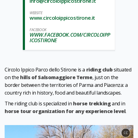
info@circoloippicostirone.it
WEBSITE
www.circoloippicostirone.it
FACEBOOK
WWW.FACEBOOK.COM/CIRCOLOIPP
ICOSTIRONE
Circolo Ippico Parco dello Stirone is a
riding club
situated
on the
hills of Salsomaggiore Terme
, just on the
border between the territories of Parma and Piacenza: a
country rich in history, food and beautiful landscapes.
The riding club is specialized in
horse trekking
and in
horse tour organization for any experience level
.
CC