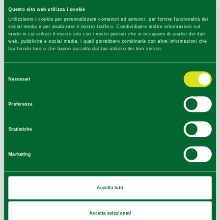
Questo sito web utilizza i cookie
HOW TO GET
Utilizziamo i cookie per personalizzare contenuti ed annunci, per fornire funzionalità dei
social media e per analizzare il nostro traffico. Condividiamo inoltre informazioni sul
modo in cui utilizzi il nostro sito con i nostri partner che si occupano di analisi dei dati
web, pubblicità e social media, i quali potrebbero combinarle con altre informazioni che
hai fornito loro o che hanno raccolto dal tuo utilizzo dei loro servizi.
+
−
Selezione
Necessari
del
consenso
Preferenze
Statistiche
Marketing
Accetta tutti
Accetta selezionati