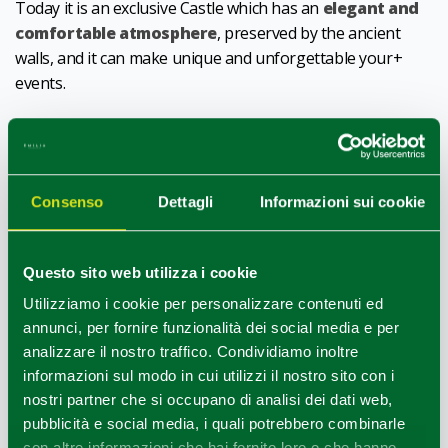
Today it is an exclusive Castle which has an
elegant and
comfortable atmosphere
, preserved by the ancient
walls, and it can make unique and unforgettable your+
events.
CIN IT034013B4CAXDICMT
1
0
/
Consenso
Dettagli
Informazioni sui cookie
HOW TO GET
Questo sito web utilizza i cookie
Utilizziamo i cookie per personalizzare contenuti ed
annunci, per fornire funzionalità dei social media e per
+
analizzare il nostro traffico. Condividiamo inoltre
−
informazioni sul modo in cui utilizzi il nostro sito con i
nostri partner che si occupano di analisi dei dati web,
pubblicità e social media, i quali potrebbero combinarle
con altre informazioni che hai fornito loro o che hanno