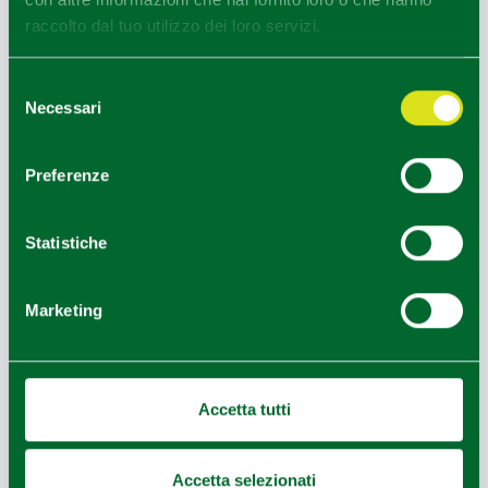
raccolto dal tuo utilizzo dei loro servizi.
Selezione
Necessari
del
consenso
Preferenze
Statistiche
Marketing
Accetta tutti
Leaflet
|
Geoapify
© OpenMapTiles
©
Powered by
|
Accetta selezionati