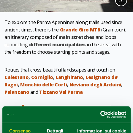
CC
To explore the Parma Apennines along trails used since
ancient times, there is the
Grande Giro MTB
(Gran tour),
an itinerary composed of
main stretches
and loops
connecting
different municipalities
in the area, with
the freedom to choose starting points and stages.
Routes that cross beautiful landscapes and touch on
Calestano
,
Corniglio
,
Langhirano
,
Lesignano de’
Bagni
,
Monchio delle Corti
,
Neviano degli Arduini
,
Palanzano
and
Tizzano Val Parma
.
INTERESTS
SPA & Outdoor
TARGET
Friends/Single,Couple
Consenso
Dettagli
Informazioni sui cookie