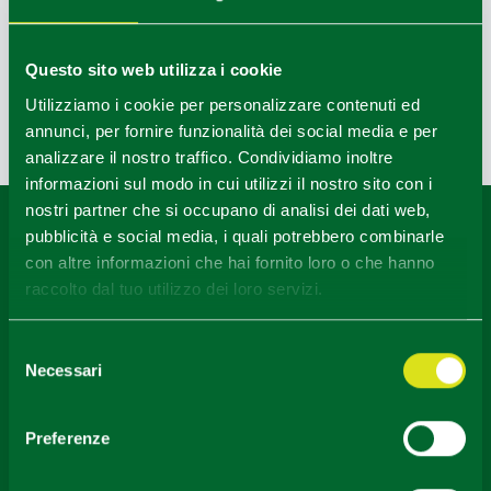
TASSONOMIA OPERATORI
Bike
Questo sito web utilizza i cookie
Utilizziamo i cookie per personalizzare contenuti ed
annunci, per fornire funzionalità dei social media e per
Last update 03/08/2022
analizzare il nostro traffico. Condividiamo inoltre
informazioni sul modo in cui utilizzi il nostro sito con i
nostri partner che si occupano di analisi dei dati web,
Content owned by the Destination Emilia issued under
pubblicità e social media, i quali potrebbero combinarle
CC-BY License
con altre informazioni che hai fornito loro o che hanno
raccolto dal tuo utilizzo dei loro servizi.
Selezione
Necessari
del
consenso
Preferenze