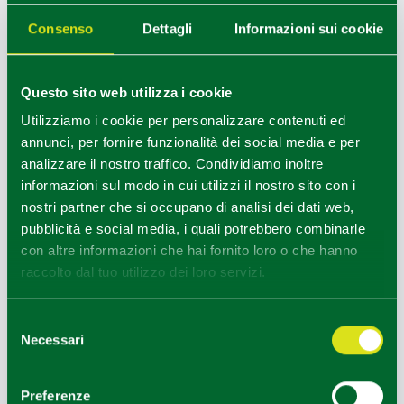
Consenso
Dettagli
Informazioni sui cookie
Questo sito web utilizza i cookie
Utilizziamo i cookie per personalizzare contenuti ed
annunci, per fornire funzionalità dei social media e per
Canossa (RE), Emilialand, gruppo ragazzi in visita, credits
analizzare il nostro traffico. Condividiamo inoltre
Emilialand
informazioni sul modo in cui utilizzi il nostro sito con i
1
1
nostri partner che si occupano di analisi dei dati web,
/
pubblicità e social media, i quali potrebbero combinarle
con altre informazioni che hai fornito loro o che hanno
raccolto dal tuo utilizzo dei loro servizi.
Selezione
Necessari
del
consenso
Preferenze