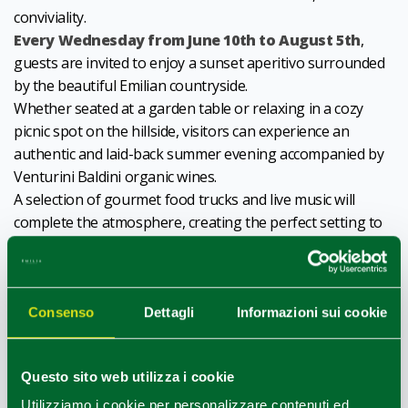
conviviality.
Every Wednesday from June 10th to August 5th
,
guests are invited to enjoy a sunset aperitivo surrounded
by the beautiful Emilian countryside.
Whether seated at a garden table or relaxing in a cozy
picnic spot on the hillside, visitors can experience an
authentic and laid-back summer evening accompanied by
Venturini Baldini organic wines.
A selection of gourmet food trucks and live music will
complete the atmosphere, creating the perfect setting to
celebrate summer under the open sky.
An unmissable event for anyone looking to enjoy fine
wine, local flavors and breathtaking views in a unique and
welcoming location.
Consenso
Dettagli
Informazioni sui cookie
For more informations and reservation,
click here
.
1
0
/
Questo sito web utilizza i cookie
Utilizziamo i cookie per personalizzare contenuti ed