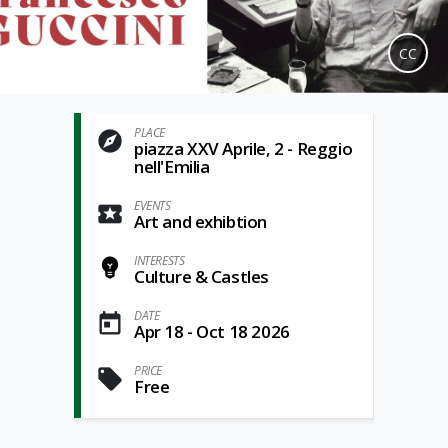
CC
PLACE
piazza XXV Aprile, 2 - Reggio
nell'Emilia
EVENTS
Art and exhibtion
INTERESTS
Culture & Castles
DATE
Apr 18 - Oct 18 2026
PRICE
Free