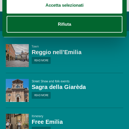
Accetta selezionati
You may also like...
Rifiuta
Town
Reggio nell'Emilia
READ MORE
Street Show and folk events
Sagra della Giarèda
READ MORE
Itinerary
Free Emilia