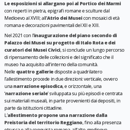
Le esposizioni si allargano poi al Portico dei Marmi
con reperti in pietra, epigrafi romane e sculture dal
Medioevo al XVIII; all’
Atrio dei Musei
con mosaici di età
romana e decorazioni pavimentali del XII e XIII.
Nel 2021 con l’
inaugurazione del piano secondo di
Palazzo dei Musei su progetto di Italo Rota e dei
curatori dei Musei Civici
, si conclude un lungo percorso
di ripensamento delle collezioni e del significato che il
museo ha acquisito all’interno della comunità.
Nelle
quattro gallerie
disposte a quadrilatero
l’allestimento procede in due direzioni: verticale, ovvero
una
narrazione episodica
, e orizzontale, una
‘
narrazione seriale
’ sviluppata su più episodi e centrata
sui materiali museali, in parte provenienti dai depositi, in
parte da istituzioni cittadine.
L’
allestimento propone una narrazione dalla
Preistoria del territorio Reggiano
, fino alla presenza
etrusca e alla conquista romana, all’alto-medioevo –