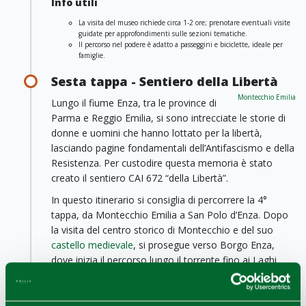
Info utili
La visita del museo richiede circa 1-2 ore; prenotare eventuali visite
guidate per approfondimenti sulle sezioni tematiche.
Il percorso nel podere è adatto a passeggini e biciclette, ideale per
famiglie.
Sesta tappa - Sentiero della Libertà
Montecchio Emilia
Lungo il fiume Enza, tra le province di
Parma e Reggio Emilia, si sono intrecciate le storie di
donne e uomini che hanno lottato per la libertà,
lasciando pagine fondamentali dell’Antifascismo e della
Resistenza. Per custodire questa memoria è stato
creato il sentiero CAI 672 “della Libertà”.
In questo itinerario si consiglia di percorrere la 4°
tappa, da Montecchio Emilia a San Polo d’Enza. Dopo
la visita del centro storico di Montecchio e del suo
castello medievale
, si prosegue verso Borgo Enza,
dove inizia il percorso lungo il torrente fino ai Laghi
della Ninfa, zona dedicata alla pesca sportiva. Da qui la
strada diventa asfaltata e conduce alla ciclabile che
costeggia la tangenziale fino a raggiungere il borgo