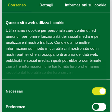
Consenso
Dettagli
Informazioni sui cookie
fortificato di San Polo d’Enza. Il percorso copre circa 11
km, con un tempo di percorrenza (soste escluse) di
circa 3 ore.
Questo sito web utilizza i cookie
Da sapere
Il sentiero CAI 672 “della Libertà”, che collega Canossa
Utilizziamo i cookie per personalizzare contenuti ed
a Brescello attraversando nove comuni, per un totale
annunci, per fornire funzionalità dei social media e per
di 59 km è stato creato per custodire questa memoria.
analizzare il nostro traffico. Condividiamo inoltre
Info utili
informazioni sul modo in cui utilizzi il nostro sito con i
nostri partner che si occupano di analisi dei dati web,
Percorso adatto a camminatori e ciclisti; prevedere circa 3 ore di
tempo effettivo
pubblicità e social media, i quali potrebbero combinarle
Ottimo per soste panoramiche e pic-nic lungo i laghi
con altre informazioni che hai fornito loro o che hanno
Tutte le tappe si possono consultare gratuitamente
scaricando l’App
Sentieri Appennino
e le vicende storiche sono pubblicate sul sito
raccolto dal tuo utilizzo dei loro servizi.
interattivo
laviadellaliberta.it
Settima tappa - Sentiero della
Selezione
Resistenza Civile
Necessari
Casina
del
consenso
L’itinerario si conclude nell’alto Appennino reggiano,
terra di scontri e di rappresaglie nazifasciste.
Preferenze
Percorrendo i 16 sentieri partigiani, un passo dopo