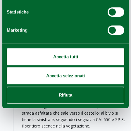
l’altro, si può conoscere la storia della Resistenza
reggiana e, allo stesso tempo, ammirare lo splendido
Statistiche
scenario del
Parco Nazionale dell’Appennino Tosco-
Emiliano
, oggi riserva MAB UNESCO.
Marketing
Solo tornando sui luoghi di queste vicende si
comprende il desiderio di giustizia che spinse i
partigiani a combattere, vivendo appieno il senso di
questo itinerario in terra reggiana.
Accetta tutti
Da San Polo d’Enza ci si dirige verso
Casina
, lungo un
percorso che permette di ammirare tre dei
castelli
matildici
più belli:
Accetta selezionati
Canossa, noto in tutta Europa per l’umiliazione dell’imperatore
Enrico IV
Rossena, uno dei castelli meglio conservati della zona
Rifiuta
Sarzano, che domina la partenza del 3° sentiero partigiano dedicato
alla
Resistenza Civile
Dal parcheggio del cimitero di Casina si prende la
strada asfaltata che sale verso il castello; al bivio si
tiene la sinistra e, seguendo i segnavia CAI 650 e SP 3,
il sentiero scende nella vegetazione.