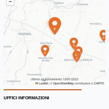
−
5
4
3
6
1
2
Ultimo aggiornamento 10/01/2023
Leaflet
|
©
OpenStreetMap
contributors ©
CARTO
UFFICI INFORMAZIONI
7