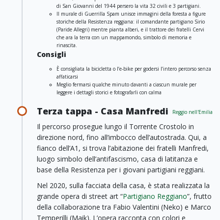
di San Giovanni del 1944 persero la vita 32 civili e 3 partigiani.
Il murale di Guerrilla Spam unisce immagini della foresta a figure
storiche della Resistenza reggiana: il comandante partigiano Sirio
(Paride Allegri) mentre pianta alberi, e il trattore dei fratelli Cervi
che ara la terra con un mappamondo, simbolo di memoria e
rinascita.
Consigli
È consigliata la bicicletta o l’e-bike per godersi l’intero percorso senza
affaticarsi
Meglio fermarsi qualche minuto davanti a ciascun murale per
leggere i dettagli storici e fotografarli con calma
Terza tappa - Casa Manfredi
Reggio nell'Emilia
Il percorso prosegue lungo il Torrente Crostolo in
direzione nord, fino all’imbocco dell’autostrada. Qui, a
fianco dell’A1, si trova l’abitazione dei fratelli Manfredi,
luogo simbolo dell’antifascismo, casa di latitanza e
base della Resistenza per i giovani partigiani reggiani.
Nel 2020, sulla facciata della casa, è stata realizzata la
grande opera di street art “
Partigiano Reggiano
”, frutto
della collaborazione tra Fabio Valentini (Neko) e Marco
Temperilli (Maik). L’opera racconta con colori e