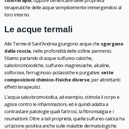
fisioterapia
, oppure beneficiare delle proprietà
terapeutiche delle acque semplicemente immergendosi al
loro interno.
Le acque termali
Alle Terme di Sant’Andrea giungono acque che
sgorgano
dalla roccia
, nelle profondità delle colline parmensi.
Stiamo parlando di acque sulfureo-calciche,
salsobromoiodiche, sulfureo-magnesiache, alcaline,
solforose, ferruginoso-potassiche e purgative:
sette
composizioni chimico-fisiche diverse
, per altrettanti
effetti terapeutici.
L’acqua salsobromoiodica, ad esempio, stimola il corpo e
agisce contro le infiammazioni, ed è quindi adatta a
contrastare patologie quali l’artrosi, la fibromialgia e i
reumatismi. Oltre a tali proprietà, quella sulfureo-calcica ha
un’azione positiva anche sulle malattie dermatologiche.