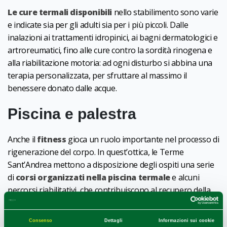
Le cure termali disponibili
nello stabilimento sono varie
e indicate sia per gli adulti sia per i più piccoli. Dalle
inalazioni ai trattamenti idropinici, ai bagni dermatologici e
artroreumatici, fino alle cure contro la sordità rinogena e
alla riabilitazione motoria: ad ogni disturbo si abbina una
terapia personalizzata, per sfruttare al massimo il
benessere donato dalle acque.
Piscina e palestra
Anche il
fitness
gioca un ruolo importante nel processo di
rigenerazione del corpo. In quest’ottica, le Terme
Sant’Andrea mettono a disposizione degli ospiti una serie
di
corsi organizzati nella piscina termale
e alcuni
percorsi riabilitativi, che contribuiscono al recupero della
forma fisica.
Al centro si trova poi anche una
palestra
in cui sviluppare
Consenso
Dettagli
Informazioni sui cookie