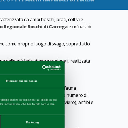
ratterizzata da ampi boschi, prati, coltivi e
o Regionale Boschi di Carrega
è un’oasi di
line come proprio luogo di svago, soprattutto
una delle più belle dimore regionali, realizzata
d'Austria.
Informazioni sui cookie
turismo. Ancora oggi l'abbondante fauna
sotiche trovano rifugio un nutrito numero di
vidiamo inoltre informazioni sul modo in cui
Rosso, Picchio Verde, Astore, Sparviero), anfibi e
ltre informazioni che hai fornito loro o che
Marketing