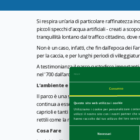
Si respira un’aria di particolare raffinatezza i
piccoli specchi d'acqua artificiali - creati a scopo
tranquillità lontano dal traffico cittadino, dove
Non è un caso, infatti, che fin dall’epoca dei 
per la caccia, e per lunghi periodi di villeggiatu
A testimonianza il parco custodisce important
nel '700 dall’architetto francese Ennemond Alexa
L’ambiente e i paesaggi
Consenso
Il parco è una straordinaria risorsa paesaggist
continua a essere una delle sue maggiori ricche
Questo sito web utilizza i cookie
Utilizziamo i cookie per personalizzare conten
caprioli e tanti altri piccoli mammiferi (tasso, 
utilizzi il nostro sito con i nostri partner ch
rettili come la rara Testuggine palustre.
hanno raccolto dal tuo utilizzo dei loro servizi
Cosa Fare
Selezione
Necessari
del