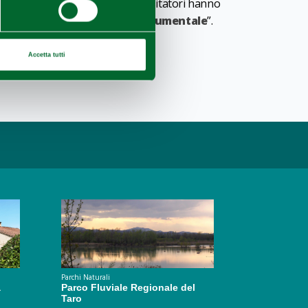
ungo i sentieri ben tracciati. I visitatori hanno
ria Amalia
” e il “
Giardino Monumentale
”.
del Parco del Taro
.
Accetta tutti
Parchi Naturali
a
Parco Fluviale Regionale del
Taro