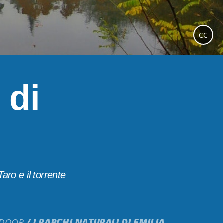
CC
 di
aro e il torrente
TDOOR
I PARCHI NATURALI DI EMILIA