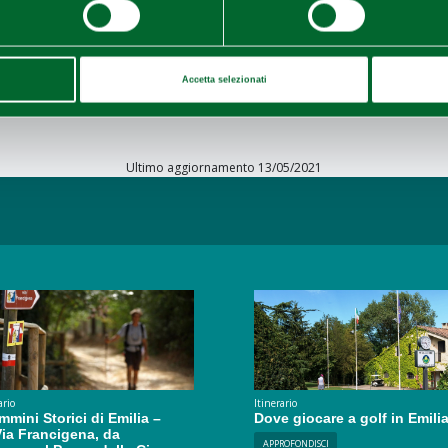
rative offrono la possibilità di fare piacevoli corse e passeggiate l
iù frequentato è quello che attraversa la secolare “
Faggeta di Ma
mentarsi in lunghe pedalate collegandosi volendo alla
Ciclovia 
Accetta selezionati
lia
Ultimo aggiornamento 13/05/2021
ario
Itinerario
mmini Storici di Emilia –
Dove giocare a golf in Emili
ia Francigena, da
APPROFONDISCI