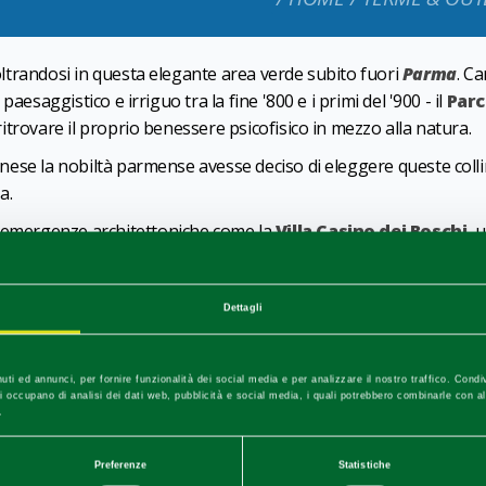
noltrandosi in questa elegante area verde subito fuori
Parma
. Ca
 paesaggistico e irriguo tra la fine '800 e i primi del '900 - il
Parc
 ritrovare il proprio benessere psicofisico in mezzo alla natura.
Farnese la nobiltà parmense avesse deciso di eleggere queste col
ra.
i emergenze architettoniche come la
Villa Casino dei Boschi
, 
ndre Petitot su incarico di Maria Amalia, figlia di Maria Teresa 
Dettagli
ica, naturalistica e culturale per l'educazione ambientale e il 
zze. Tra querceti, castagneti, latifoglie autoctone e conifere e
uti ed annunci, per fornire funzionalità dei social media e per analizzare il nostro traffico. Condi
istrice, ghiro, volpe, donnola, etc.). Non mancano uccelli (Picchio 
e si occupano di analisi dei dati web, pubblicità e social media, i quali potrebbero combinarle con a
.
Preferenze
Statistiche