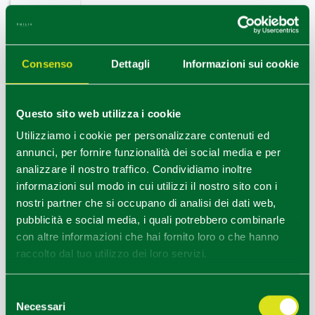
LEGGI
Consenso
Dettagli
Informazioni sui cookie
Questo sito web utilizza i cookie
Utilizziamo i cookie per personalizzare contenuti ed
annunci, per fornire funzionalità dei social media e per
analizzare il nostro traffico. Condividiamo inoltre
informazioni sul modo in cui utilizzi il nostro sito con i
nostri partner che si occupano di analisi dei dati web,
pubblicità e social media, i quali potrebbero combinarle
Food Valley Travel & Leisure
con altre informazioni che hai fornito loro o che hanno
Operatori
raccolto dal tuo utilizzo dei loro servizi.
Food Valley Travel & Leisure è Incoming Tour
Operator & Destination Management Company
Selezione
Necessari
del
per Parma, Emilia-Romagna e Italia, oltre che