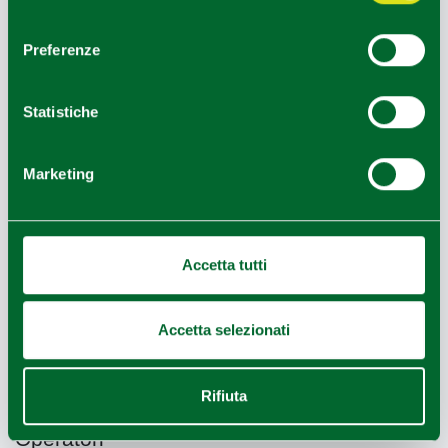
consenso
agenzia viaggi outgoing.La società è stata fondata
nel 2004(...)
Preferenze
LEGGI
Statistiche
Marketing
Accetta tutti
Accetta selezionati
Rifiuta
Il Farneto Azienda Agricola
Operatori