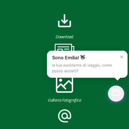
Download
×
Sono Emilia! 👋
la tua assistente di viaggio, come
Area Stampa
posso aiutarti?
Galleria Fotografica