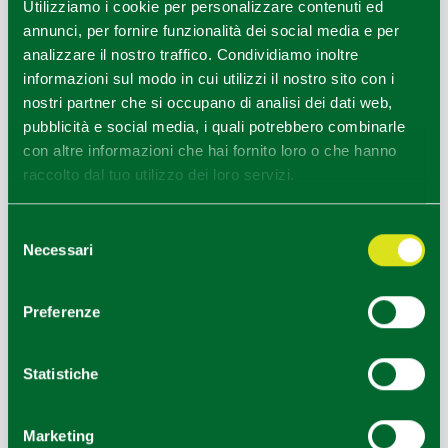
Utilizziamo i cookie per personalizzare contenuti ed
annunci, per fornire funzionalità dei social media e per
analizzare il nostro traffico. Condividiamo inoltre
informazioni sul modo in cui utilizzi il nostro sito con i
nostri partner che si occupano di analisi dei dati web,
pubblicità e social media, i quali potrebbero combinarle
con altre informazioni che hai fornito loro o che hanno
Toano (RE), Carlo Alberto Montorsi White and Blue Mountain
raccolto dal tuo utilizzo dei loro servizi.
Guides
1
1
/
Selezione
Necessari
del
consenso
COME ARRIVARE
Preferenze
Statistiche
+
−
Marketing