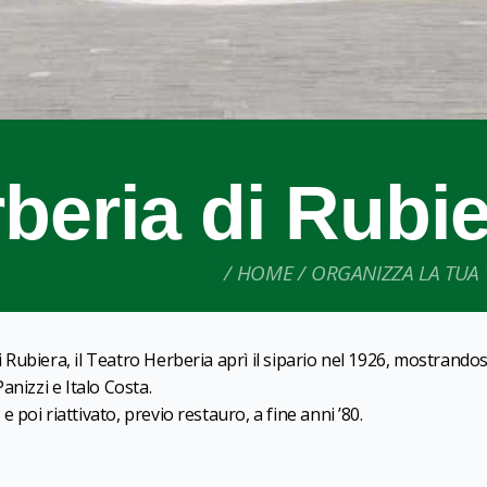
beria di Rubi
HOME
ORGANIZZA LA TUA 
ubiera, il Teatro Herberia aprì il sipario nel 1926, mostrandos
anizzi e Italo Costa.
poi riattivato, previo restauro, a fine anni ’80.
1
0
/