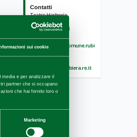
Contatti
Teatro Herberia
TELEFONO
+39 0522 622291
E-MAIL
prenotazioni@comune.rubi
Informazioni sui cookie
era.re.it
SITO WEB
www.comune.rubiera.re.it
l media e per analizzare il
ostri partner che si occupano
azioni che hai fornito loro o
Marketing