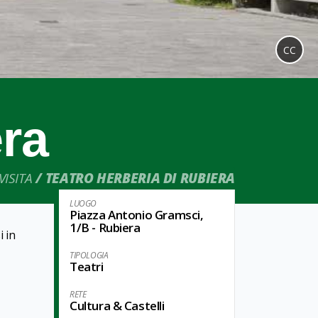
CC
era
VISITA
TEATRO HERBERIA DI RUBIERA
LUOGO
Piazza Antonio Gramsci,
1/B - Rubiera
i in
TIPOLOGIA
Teatri
RETE
Cultura & Castelli