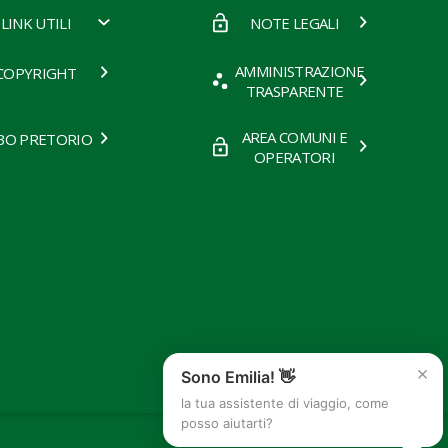
LINK UTILI
NOTE LEGALI
AMMINISTRAZIONE
COPYRIGHT
TRASPARENTE
AREA COMUNI E
BO PRETORIO
OPERATORI
×
Sono Emilia! 👋
la tua assistente di viaggio, come
posso aiutarti?