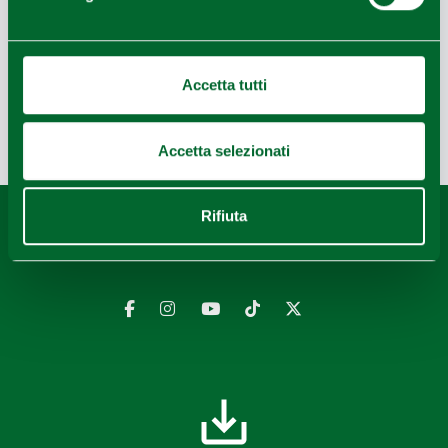
Leaflet
|
Geoapify
© OpenMapTiles
©
Powered by
|
OpenStreetMap
Accetta tutti
Ultimo aggiornamento 03/04/2024
Accetta selezionati
Rifiuta
Contenuti di proprietà di Destinazione Turistica Emilia
rilasciati sotto Licenza CC-BY