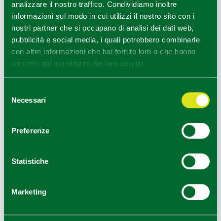
analizzare il nostro traffico. Condividiamo inoltre
informazioni sul modo in cui utilizzi il nostro sito con i
nostri partner che si occupano di analisi dei dati web,
pubblicità e social media, i quali potrebbero combinarle
Parma, Museo Glauco Lombardi
con altre informazioni che hai fornito loro o che hanno
1
1
/
raccolto dal tuo utilizzo dei loro servizi.
Selezione
Necessari
COME ARRIVARE
del
consenso
Preferenze
+
−
Statistiche
Marketing