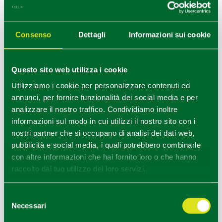
selezionate.
CIN IT034015B4W88SVZMT
Consenso
Dettagli
Informazioni sui cookie
1
0
/
Questo sito web utilizza i cookie
Utilizziamo i cookie per personalizzare contenuti ed
COME ARRIVARE
annunci, per fornire funzionalità dei social media e per
analizzare il nostro traffico. Condividiamo inoltre
informazioni sul modo in cui utilizzi il nostro sito con i
+
nostri partner che si occupano di analisi dei dati web,
−
pubblicità e social media, i quali potrebbero combinarle
con altre informazioni che hai fornito loro o che hanno
raccolto dal tuo utilizzo dei loro servizi.
Selezione
Necessari
del
consenso