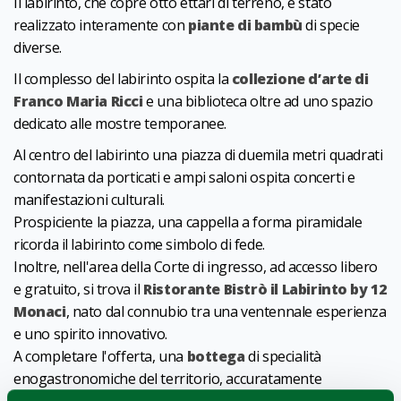
Il labirinto, che copre otto ettari di terreno, è stato
realizzato interamente con
piante di bambù
di specie
diverse.
Il complesso del labirinto ospita la
collezione d’arte di
Franco Maria Ricci
e una biblioteca oltre ad uno spazio
dedicato alle mostre temporanee.
Al centro del labirinto una piazza di duemila metri quadrati
contornata da porticati e ampi saloni ospita concerti e
manifestazioni culturali.
Prospiciente la piazza, una cappella a forma piramidale
ricorda il labirinto come simbolo di fede.
Inoltre, nell'area della Corte di ingresso, ad accesso libero
e gratuito, si trova il
Ristorante Bistrò il Labirinto by 12
Monaci
, nato dal connubio tra una ventennale esperienza
e uno spirito innovativo.
A completare l'offerta, una
bottega
di specialità
enogastronomiche del territorio, accuratamente