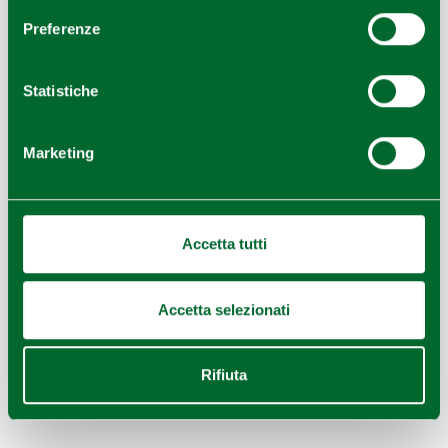
Preferenze
Statistiche
Marketing
Accetta tutti
Accetta selezionati
Leaflet
|
Geoapify
© OpenMapTiles
©
Powered by
|
OpenStreetMap
Rifiuta