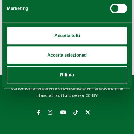
Marketing
Leaflet
|
Geoapify
© OpenMapTiles
©
Powered by
|
Accetta tutti
OpenStreetMap
Accetta selezionati
Ultimo aggiornamento 04/04/2022
Rifiuta
Contenuti di proprietà di Destinazione Turistica Emilia
rilasciati sotto Licenza CC-BY