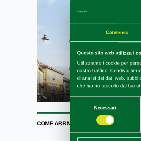
Consenso
Questo sito web utilizza i c
Utilizziamo i cookie per perso
nostro traffico. Condividiamo 
di analisi dei dati web, pubbl
che hanno raccolto dal tuo uti
Reggio E
Selezione
Necessari
del
consenso
COME ARRIVARE