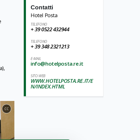
Contatti
Hotel Posta
e
TELEFONO
+ 39 0522 432944
TELEFONO
+ 39 348 2321213
E-MAIL
info@hotelposta.re.it
a),
SITO WEB
WWW.HOTELPOSTA.RE.IT/E
N/INDEX.HTML
CC