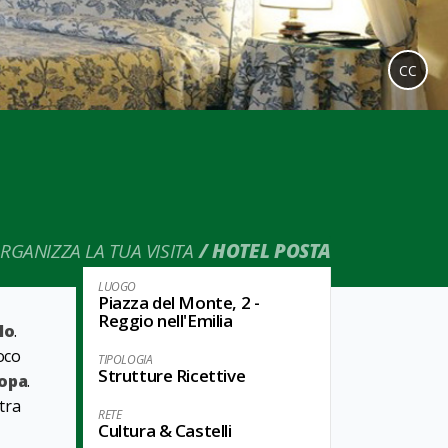
CC
RGANIZZA LA TUA VISITA
HOTEL POSTA
LUOGO
Piazza del Monte, 2 -
Reggio nell'Emilia
lo
.
oco
TIPOLOGIA
Strutture Ricettive
ropa
.
tra
RETE
Cultura & Castelli