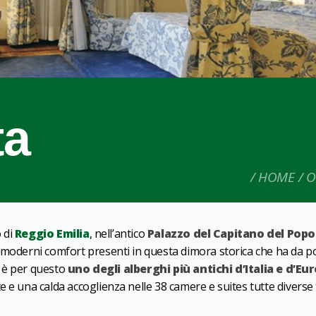
ta
HOME
O
o di
Reggio Emilia
, nell’antico
Palazzo del Capitano del Popo
i moderni comfort presenti in questa dimora storica che ha da p
d è per questo
uno degli alberghi più antichi d’Italia e d’Eu
 e una calda accoglienza nelle 38 camere e suites tutte diverse 