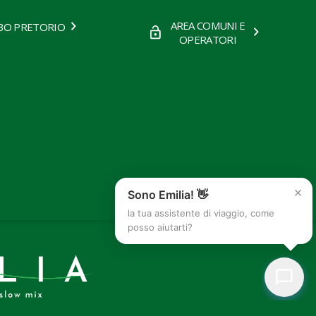
AREA COMUNI E
BO PRETORIO
OPERATORI
×
Sono Emilia! 👋
la tua assistente di viaggio, come
posso aiutarti?