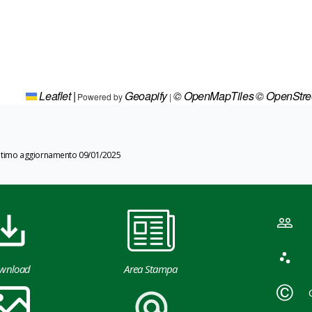
Leaflet
|
Geoapify
© OpenMapTiles
© OpenStr
Powered by
|
ltimo aggiornamento 09/01/2025
wnload
Area Stampa