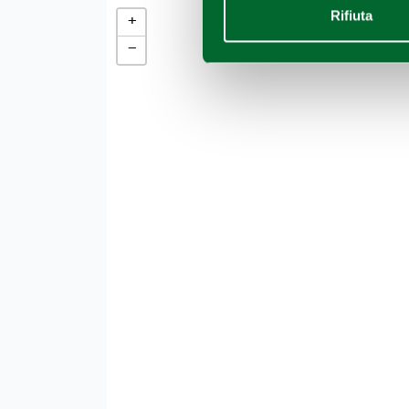
Rifiuta
+
−