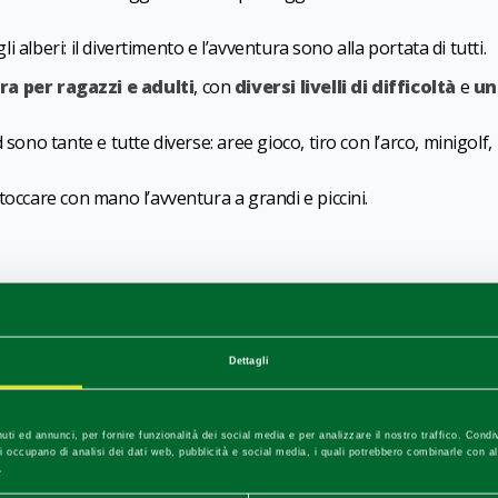
li alberi: il divertimento e l’avventura sono alla portata di tutti.
ra per ragazzi e adulti
, con
diversi livelli di difficoltà
e
un
sono tante e tutte diverse: aree gioco, tiro con l’arco, minigolf,
toccare con mano l’avventura a grandi e piccini.
1
0
/
Dettagli
uti ed annunci, per fornire funzionalità dei social media e per analizzare il nostro traffico. Condi
e si occupano di analisi dei dati web, pubblicità e social media, i quali potrebbero combinarle con a
.