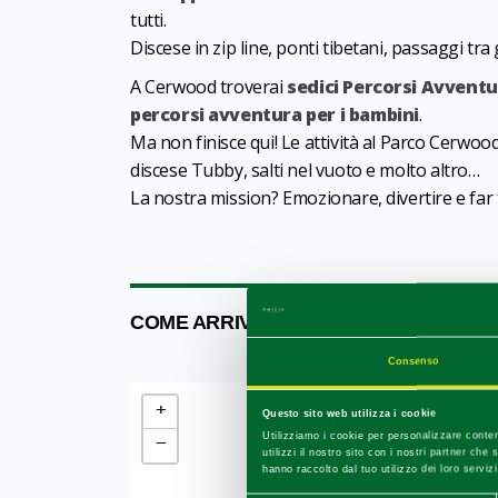
tutti.
Discese in zip line, ponti tibetani, passaggi tra g
A Cerwood troverai
sedici Percorsi Avventu
percorsi avventura per i bambini
.
Ma non finisce qui! Le attività al Parco Cerwood 
discese Tubby, salti nel vuoto e molto altro…
La nostra mission? Emozionare, divertire e far 
COME ARRIVARE
Consenso
+
Questo sito web utilizza i cookie
Utilizziamo i cookie per personalizzare conten
−
utilizzi il nostro sito con i nostri partner ch
hanno raccolto dal tuo utilizzo dei loro servizi