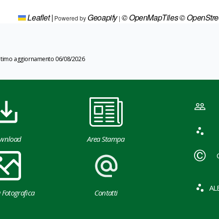
Leaflet
|
Geoapify
© OpenMapTiles
© OpenStr
Powered by
|
ltimo aggiornamento 06/08/2026
wnload
Area Stampa
AL
a Fotografica
Contatti