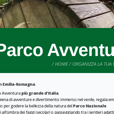
Parco Avventu
HOME
ORGANIZZA LA TUA V
in Emilia-Romagna
.
rco Avventura
più grande d’Italia
.
 piena di avventure e divertimento: immerso nel verde, regala e
tto per godere la bellezza della natura del
Parco Nazionale
 all’ombra dei faggi secolari o passeggiando tra i sentieri adatti