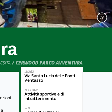
CC
ra
ISITA
CERWOOD PARCO AVVENTURA
LUOGO
Via Santa Lucia delle Fonti -
Ventasso
TIPOLOGIA
Attività sportive e di
mozioni
intrattenimento
RETE
 a