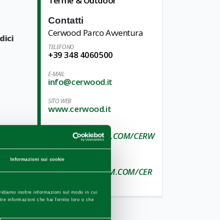
Terme & Outdoor
Contatti
Cerwood Parco Avventura
dici
TELEFONO
+39 348 4060500
E-MAIL
info@cerwood.it
SITO WEB
www.cerwood.it
FACEBOOK
WWW.FACEBOOK.COM/CERW
OOD
Informazioni sui cookie
INSTAGRAM
WWW.INSTAGRAM.COM/CER
WOOD
vidiamo inoltre informazioni sul modo in cui
ltre informazioni che hai fornito loro o che