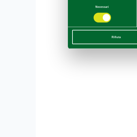
Selezione
Necessari
del
consenso
Rifiuta