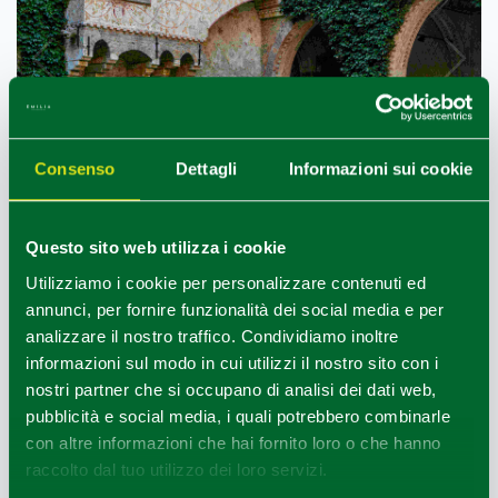
Consenso
Dettagli
Informazioni sui cookie
Questo sito web utilizza i cookie
Vigolzone (PC), Cortile castello
Utilizziamo i cookie per personalizzare contenuti ed
1
3
/
annunci, per fornire funzionalità dei social media e per
analizzare il nostro traffico. Condividiamo inoltre
informazioni sul modo in cui utilizzi il nostro sito con i
COME ARRIVARE
nostri partner che si occupano di analisi dei dati web,
pubblicità e social media, i quali potrebbero combinarle
con altre informazioni che hai fornito loro o che hanno
raccolto dal tuo utilizzo dei loro servizi.
+