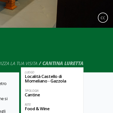
CC
ZZA LA TUA VISITA
CANTINA LURETTA
LUOGO
Località Castello di
Momeliano - Gazzola
etro
TIPOLOGIA
Cantine
he si
RETE
Food & Wine
egli