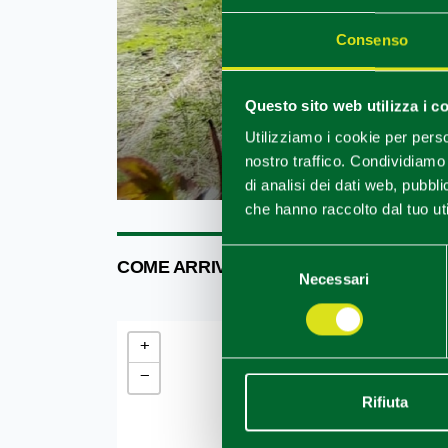
Consenso
Questo sito web utilizza i c
Utilizziamo i cookie per perso
Gazzola (PC)
nostro traffico. Condividiamo 
di analisi dei dati web, pubbl
che hanno raccolto dal tuo uti
Selezione
COME ARRIVARE
Necessari
del
consenso
+
−
Rifiuta