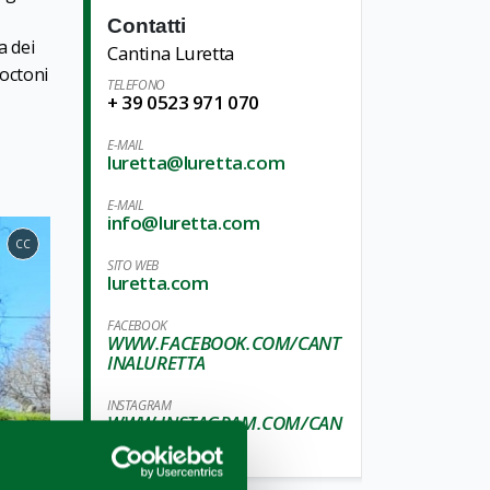
Contatti
a dei
Cantina Luretta
toctoni
TELEFONO
+ 39 0523 971 070
E-MAIL
luretta@luretta.com
E-MAIL
info@luretta.com
CC
SITO WEB
luretta.com
FACEBOOK
WWW.FACEBOOK.COM/CANT
INALURETTA
INSTAGRAM
WWW.INSTAGRAM.COM/CAN
TINALURETTA