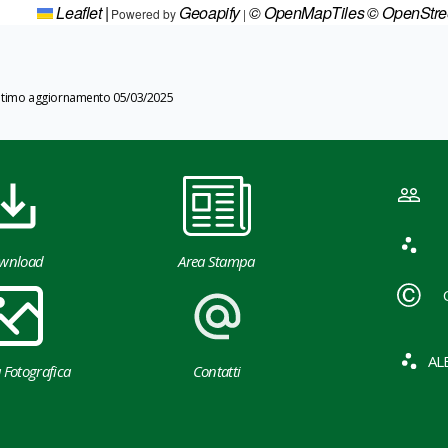
Leaflet
|
Geoapify
© OpenMapTiles
© OpenStr
Powered by
|
ltimo aggiornamento 05/03/2025
wnload
Area Stampa
AL
a Fotografica
Contatti