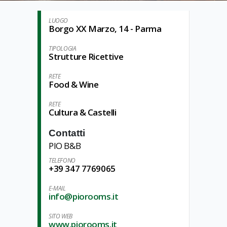
LUOGO
Borgo XX Marzo, 14 - Parma
TIPOLOGIA
Strutture Ricettive
RETE
Food & Wine
RETE
Cultura & Castelli
Contatti
PIO B&B
TELEFONO
+39 347 7769065
E-MAIL
info@piorooms.it
SITO WEB
www.piorooms.it