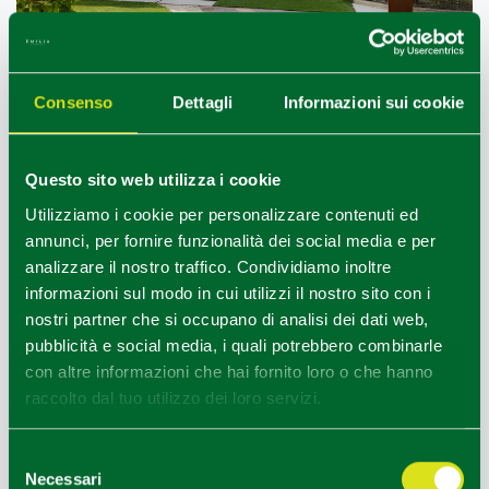
Consenso
Dettagli
Informazioni sui cookie
Albinea (RE), Acetaia Dodi, Esterno Acetaia
1
2
/
Questo sito web utilizza i cookie
Utilizziamo i cookie per personalizzare contenuti ed
annunci, per fornire funzionalità dei social media e per
COME ARRIVARE
analizzare il nostro traffico. Condividiamo inoltre
informazioni sul modo in cui utilizzi il nostro sito con i
nostri partner che si occupano di analisi dei dati web,
+
pubblicità e social media, i quali potrebbero combinarle
−
con altre informazioni che hai fornito loro o che hanno
raccolto dal tuo utilizzo dei loro servizi.
Selezione
Necessari
del