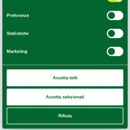
consenso
Preferenze
Statistiche
Marketing
Accetta tutti
Accetta selezionati
Rifiuta
Leaflet
|
Geoapify
© OpenMapTiles
©
Powered by
|
OpenStreetMap