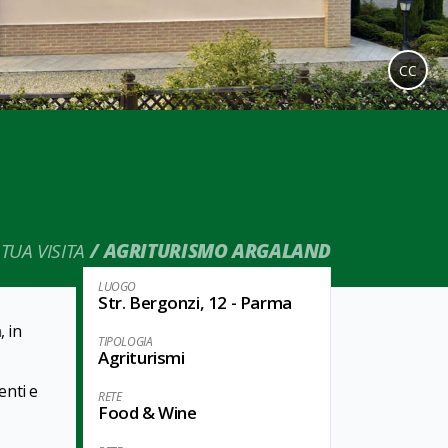
CC
TUA VISITA
AGRITURISMO ARGALAND
LUOGO
Str. Bergonzi, 12 - Parma
a
, in
TIPOLOGIA
Agriturismi
enti e
RETE
Food & Wine