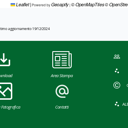
Leaflet
|
Geoapify
© OpenMapTiles
© OpenStr
Powered by
|
ltimo aggiornamento 19/12/2024
wnload
Area Stampa
AL
a Fotografica
Contatti