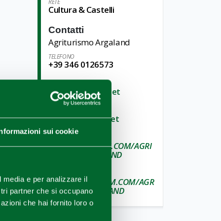
RETE
Cultura & Castelli
Contatti
Agriturismo Argaland
TELEFONO
+39 346 0126573
E-MAIL
info@argaland.net
SITO WEB
www.argaland.net
Informazioni sui cookie
FACEBOOK
WWW.FACEBOOK.COM/AGRI
TURISMOARGALAND
INSTAGRAM
l media e per analizzare il
WWW.INSTAGRAM.COM/AGR
ITURISMOARGALAND
ostri partner che si occupano
azioni che hai fornito loro o