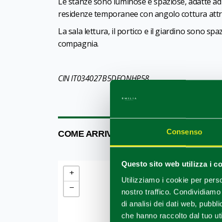
Le stanze sono luminose e spaziose, adatte ad o
residenze temporanee con angolo cottura attre
La sala lettura, il portico e il giardino sono s
compagnia.
CIN IT034027B5DEONHP58
Consenso
COME ARRIVARE
Questo sito web utilizza i c
+
Utilizziamo i cookie per perso
−
nostro traffico. Condividiamo 
di analisi dei dati web, pubbl
che hanno raccolto dal tuo uti