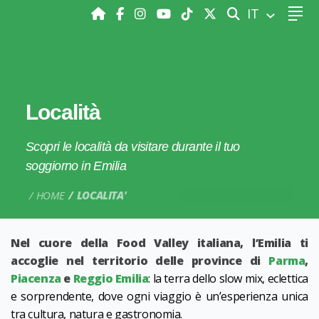
CERCA
IT
Località
Scopri le località da visitare durante il tuo
soggiorno in Emilia
HOME
LOCALITA'
Nel cuore della Food Valley italiana, l’Emilia ti
accoglie nel territorio delle province di
Parma
,
Piacenza
e
Reggio Emilia
: la terra dello slow mix, eclettica
e sorprendente, dove ogni viaggio è un’esperienza unica
tra cultura, natura e gastronomia.