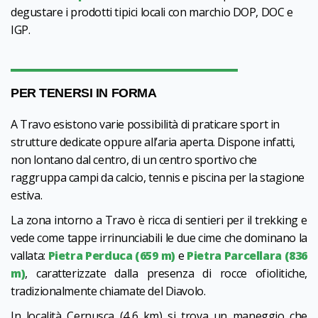
degustare i prodotti tipici locali con marchio DOP, DOC e
IGP.
PER TENERSI IN FORMA
A Travo esistono varie possibilità di praticare sport in
strutture dedicate oppure all’aria aperta. Dispone infatti,
non lontano dal centro, di un centro sportivo che
raggruppa campi da calcio, tennis e piscina per la stagione
estiva.
La zona intorno a Travo è ricca di sentieri per il trekking e
vede come tappe irrinunciabili le due cime che dominano la
vallata:
Pietra Perduca (659 m)
e
Pietra Parcellara (836
m)
, caratterizzate dalla presenza di rocce ofiolitiche,
tradizionalmente chiamate del Diavolo.
In località Cernusca (4,6 km) si trova un maneggio che