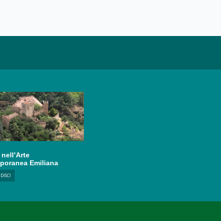
 nell’Arte
poranea Emiliana
DISCI