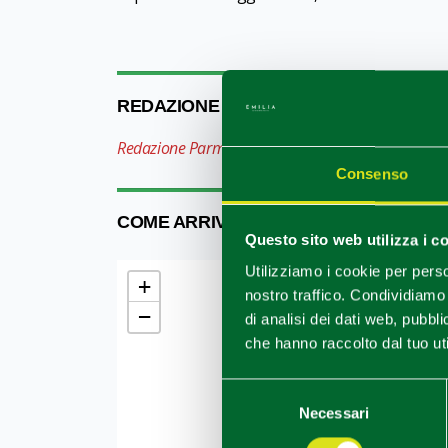
REDAZIONE
Redazione Parma e provincia
Consenso
COME ARRIVARE
Questo sito web utilizza i c
Utilizziamo i cookie per perso
+
nostro traffico. Condividiamo 
−
di analisi dei dati web, pubbl
che hanno raccolto dal tuo uti
Selezione
Necessari
del
consenso