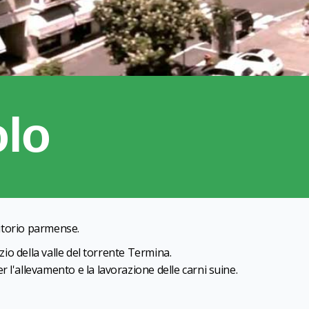
olo
rritorio parmense.
izio della valle del torrente Termina.
 l'allevamento e la lavorazione delle carni suine.