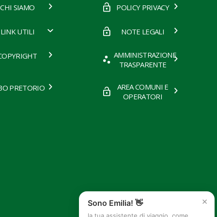
CHI SIAMO
POLICY PRIVACY
LINK UTILI
NOTE LEGALI
AMMINISTRAZIONE
COPYRIGHT
TRASPARENTE
AREA COMUNI E
BO PRETORIO
OPERATORI
×
Sono Emilia! 👋
la tua assistente di viaggio, come