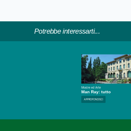
Potrebbe interessarti...
Mostre ed Arte
Man Ray: tutto
APPROFONDISCI