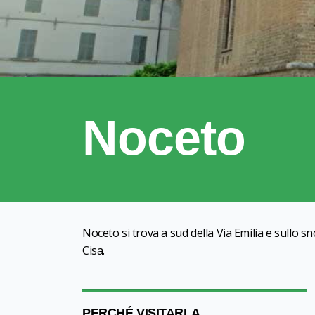
Noceto
Noceto si trova a sud della Via Emilia e sullo 
Cisa.
PERCHÉ VISITARLA