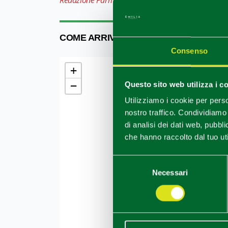
Redazione Parma e provincia
COME ARRIVARE
Consenso
+
−
Questo sito web utilizza i c
Utilizziamo i cookie per perso
nostro traffico. Condividiamo 
di analisi dei dati web, pubbl
che hanno raccolto dal tuo uti
Selezione
Necessari
del
consenso