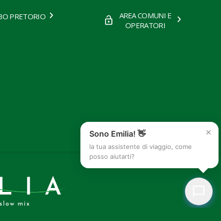
AREA COMUNI E
BO PRETORIO
OPERATORI
×
Sono Emilia! 👋
la tua assistente di viaggio, come
posso aiutarti?