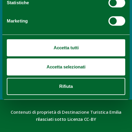
Statistiche
Musica
Appennino Festival
APPROFONDISCI
Marketing
Accetta tutti
Itinerario
Accetta selezionati
I laghi glaciali dell’Appennino Tosco-
Emiliano
APPROFONDISCI
Rifiuta
Contenuti di proprietà di Destinazione Turistica Emilia
rilasciati sotto Licenza CC-BY