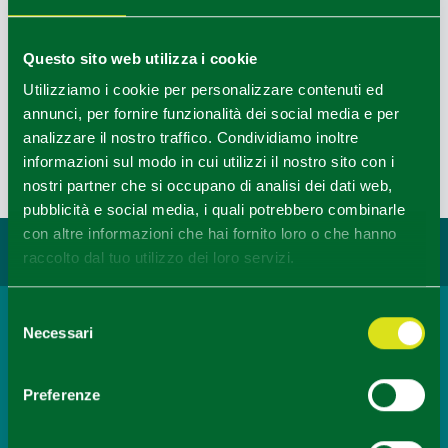
Questo sito web utilizza i cookie
Utilizziamo i cookie per personalizzare contenuti ed
Leaflet
|
Powered by
Geoapify
|
© OpenMapTiles
© OpenStreetMap
annunci, per fornire funzionalità dei social media e per
analizzare il nostro traffico. Condividiamo inoltre
informazioni sul modo in cui utilizzi il nostro sito con i
Ultimo aggiornamento 13/07/2020
nostri partner che si occupano di analisi dei dati web,
pubblicità e social media, i quali potrebbero combinarle
con altre informazioni che hai fornito loro o che hanno
Potrebbe interessarti...
raccolto dal tuo utilizzo dei loro servizi.
Selezione
Necessari
del
Escursioni e Visite guidate
Ferragosto a Piacenza
consenso
APPROFONDISCI
Preferenze